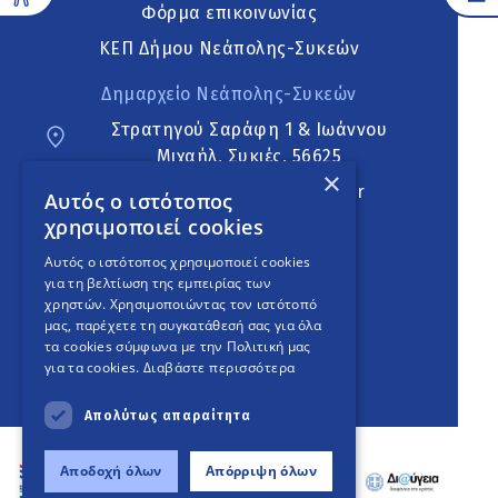
Φόρμα επικοινωνίας
ΚΕΠ Δήμου Νεάπολης-Συκεών
Δημαρχείο Νεάπολης-Συκεών
Στρατηγού Σαράφη 1 & Ιωάννου
Μιχαήλ, Συκιές, 56625
×
neapoli.sykies@ddt.gov.gr
Αυτός ο ιστότοπος
χρησιμοποιεί cookies
Ακολουθήστε
Αυτός ο ιστότοπος χρησιμοποιεί cookies
για τη βελτίωση της εμπειρίας των
χρηστών. Χρησιμοποιώντας τον ιστότοπό
μας, παρέχετε τη συγκατάθεσή σας για όλα
English Version
τα cookies σύμφωνα με την Πολιτική μας
για τα cookies.
Διαβάστε περισσότερα
An
project
Απολύτως απαραίτητα
Αποδοχή όλων
Απόρριψη όλων