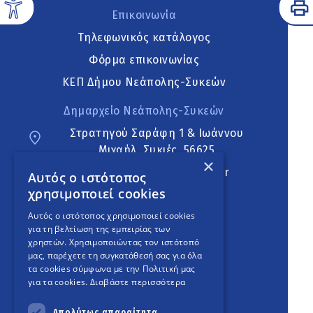
Επικοινωνία
Τηλεφωνικός κατάλογος
Φόρμα επικοινωνίας
ΚΕΠ Δήμου Νεάπολης-Συκεών
Δημαρχείο Νεάπολης-Συκεών
Στρατηγού Σαράφη 1 & Ιωάννου
Μιχαήλ, Συκιές, 56625
×
neapoli.sykies@ddt.gov.gr
Αυτός ο ιστότοπος
χρησιμοποιεί cookies
Ακολουθήστε
Αυτός ο ιστότοπος χρησιμοποιεί cookies
για τη βελτίωση της εμπειρίας των
χρηστών. Χρησιμοποιώντας τον ιστότοπό
μας, παρέχετε τη συγκατάθεσή σας για όλα
English Version
τα cookies σύμφωνα με την Πολιτική μας
για τα cookies.
Διαβάστε περισσότερα
An
project
Απολύτως απαραίτητα