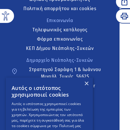
Πολιτική απορρήτου και cookies
Επικοινωνία
Τηλεφωνικός κατάλογος
Φόρμα επικοινωνίας
ΚΕΠ Δήμου Νεάπολης-Συκεών
Δημαρχείο Νεάπολης-Συκεών
Στρατηγού Σαράφη 1 & Ιωάννου
Μιχαήλ, Συκιές, 56625
×
neapoli.sykies@ddt.gov.gr
Αυτός ο ιστότοπος
χρησιμοποιεί cookies
Ακολουθήστε
Αυτός ο ιστότοπος χρησιμοποιεί cookies
για τη βελτίωση της εμπειρίας των
χρηστών. Χρησιμοποιώντας τον ιστότοπό
μας, παρέχετε τη συγκατάθεσή σας για όλα
English Version
τα cookies σύμφωνα με την Πολιτική μας