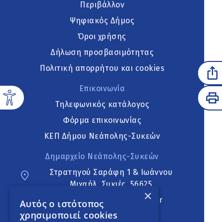
Περιβάλλον
Ψηφιακός Δήμος
Όροι χρήσης
Δήλωση προσβασιμότητας
Πολιτική απορρήτου και cookies
Επικοινωνία
Τηλεφωνικός κατάλογος
Φόρμα επικοινωνίας
ΚΕΠ Δήμου Νεάπολης-Συκεών
Δημαρχείο Νεάπολης-Συκεών
Στρατηγού Σαράφη 1 & Ιωάννου
Μιχαήλ, Συκιές, 56625
×
neapoli.sykies@ddt.gov.gr
Αυτός ο ιστότοπος
χρησιμοποιεί cookies
Ακολουθήστε