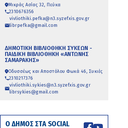
Μικράς Ασίας 32, Πεύκα
2310676356
vivliothiki.pefka@n3.syzefxis.gov.gr
librpefka@gmail.com
ΔΗΜΟΤΙΚΉ ΒΙΒΛΙΟΘΉΚΗ ΣΥΚΕΏΝ -
ΠΑΙΔΙΚΉ ΒΙΒΛΙΟΘΉΚΗ «ΑΝΤΏΝΗΣ
ΣΑΜΑΡΆΚΗΣ»
Οδυσσέως και Αποστόλου Φωκά 46, Συκιές
2310217376
vivliothiki.sykies@n3.syzefxis.gov.gr
librsykies@gmail.com
Ο ΔΗΜΟΣ ΣΤΑ SOCIAL