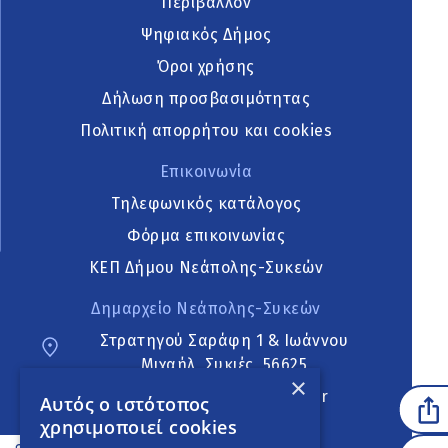
Περιβάλλον
Ψηφιακός Δήμος
Όροι χρήσης
Δήλωση προσβασιμότητας
Πολιτική απορρήτου και cookies
Επικοινωνία
Τηλεφωνικός κατάλογος
Φόρμα επικοινωνίας
ΚΕΠ Δήμου Νεάπολης-Συκεών
Δημαρχείο Νεάπολης-Συκεών
Στρατηγού Σαράφη 1 & Ιωάννου
Μιχαήλ, Συκιές, 56625
×
neapoli.sykies@ddt.gov.gr
Αυτός ο ιστότοπος
χρησιμοποιεί cookies
Ακολουθήστε