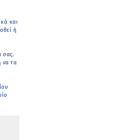
κά και
οθεί ή
 σας.
 να τα
ίου
οίο