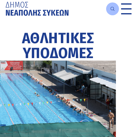
Μετάβαση
στο
ΑΘΛΗΤΙΚΕΣ
κυρίως
περιεχόμενο
ΥΠΟΔΟΜΕΣ