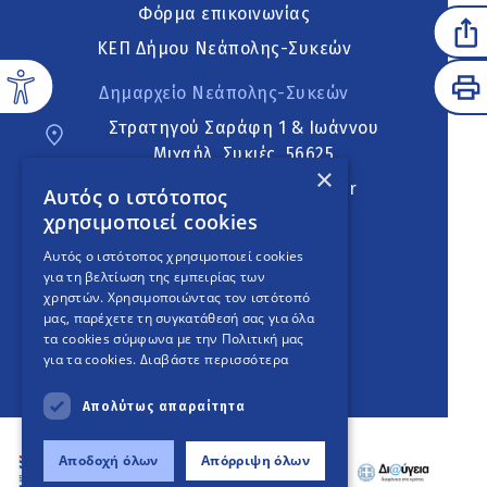
Φόρμα επικοινωνίας
ΚΕΠ Δήμου Νεάπολης-Συκεών
Δημαρχείο Νεάπολης-Συκεών
Στρατηγού Σαράφη 1 & Ιωάννου
Μιχαήλ, Συκιές, 56625
×
neapoli.sykies@ddt.gov.gr
Αυτός ο ιστότοπος
χρησιμοποιεί cookies
Ακολουθήστε
Αυτός ο ιστότοπος χρησιμοποιεί cookies
για τη βελτίωση της εμπειρίας των
χρηστών. Χρησιμοποιώντας τον ιστότοπό
μας, παρέχετε τη συγκατάθεσή σας για όλα
English Version
τα cookies σύμφωνα με την Πολιτική μας
για τα cookies.
Διαβάστε περισσότερα
An
project
Απολύτως απαραίτητα
Αποδοχή όλων
Απόρριψη όλων