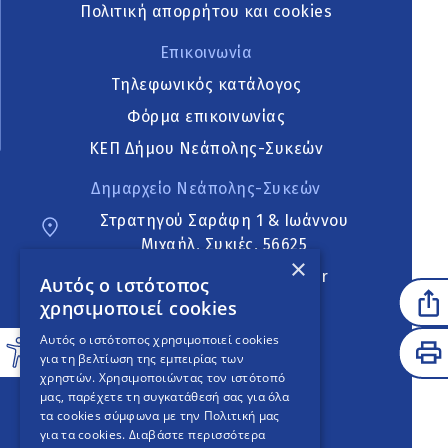
Πολιτική απορρήτου και cookies
Επικοινωνία
Τηλεφωνικός κατάλογος
Φόρμα επικοινωνίας
ΚΕΠ Δήμου Νεάπολης-Συκεών
Δημαρχείο Νεάπολης-Συκεών
Στρατηγού Σαράφη 1 & Ιωάννου
Μιχαήλ, Συκιές, 56625
×
neapoli.sykies@ddt.gov.gr
Αυτός ο ιστότοπος
χρησιμοποιεί cookies
Ακολουθήστε
Αυτός ο ιστότοπος χρησιμοποιεί cookies
για τη βελτίωση της εμπειρίας των
χρηστών. Χρησιμοποιώντας τον ιστότοπό
μας, παρέχετε τη συγκατάθεσή σας για όλα
English Version
τα cookies σύμφωνα με την Πολιτική μας
για τα cookies.
Διαβάστε περισσότερα
An
project