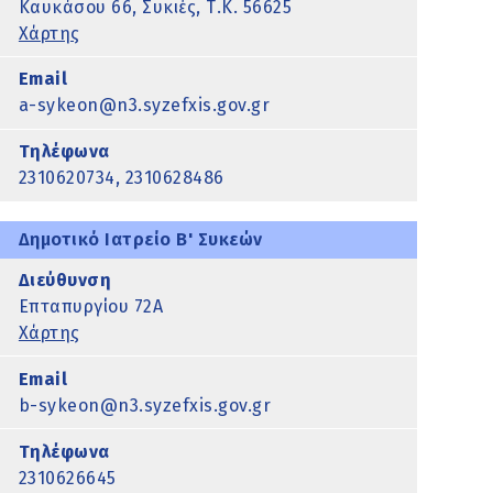
Καυκάσου 66, Συκιές, Τ.Κ. 56625
Χάρτης
Email
a-sykeon@n3.syzefxis.gov.gr
Τηλέφωνα
2310620734, 2310628486
Δημοτικό Ιατρείο Β' Συκεών
Διεύθυνση
Επταπυργίου 72Α
Χάρτης
Email
b-sykeon@n3.syzefxis.gov.gr
Τηλέφωνα
2310626645