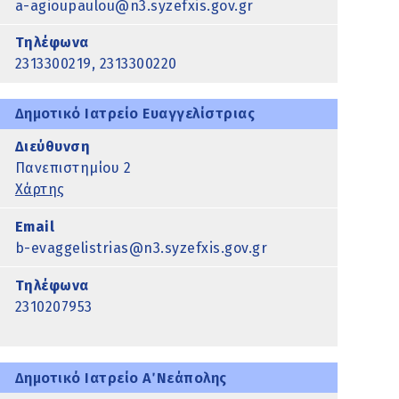
a-agioupaulou@n3.syzefxis.gov.gr
Τηλέφωνα
2313300219, 2313300220
Δημοτικό Ιατρείο Ευαγγελίστριας
Διεύθυνση
Πανεπιστημίου 2
Χάρτης
Email
b-evaggelistrias@n3.syzefxis.gov.gr
Τηλέφωνα
2310207953
Δημοτικό Ιατρείο Α΄ Νεάπολης