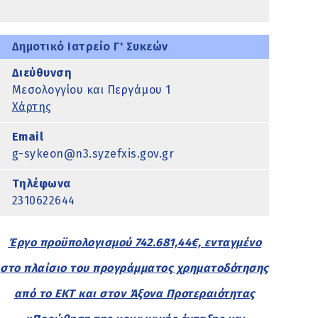
Δημοτικό Ιατρείο Γ' Συκεών
Διεύθυνση
Μεσολογγίου και Περγάμου 1
Χάρτης
Email
g-sykeon@n3.syzefxis.gov.gr
Τηλέφωνα
2310622644
Έργο προϋπολογισμού 742.681,44€, ενταγμένο
στο πλαίσιο του προγράμματος χρηματοδότησης
από το ΕΚΤ και στον Άξονα Προτεραιότητας