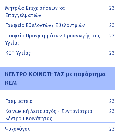
Μητρώο Επιχειρήσεων και
2313329525
Επαγγελματιών
Γραφείο Εθελοντών/ Εθελοντριών
2313329534
Γραφείο Προγραμμάτων Προαγωγής της
2313329523
Υγείας
ΚΕΠ Υγείας
2313329523
ΚΕΝΤΡΟ ΚΟΙΝΟΤΗΤΑΣ με παράρτημα
ΚΕΜ
Γραμματεία
2313313151
Κοινωνική Λειτουργός - Συντονίστρια
2313313154
Κέντρου Κοινότητας
Ψυχολόγος
2313313162