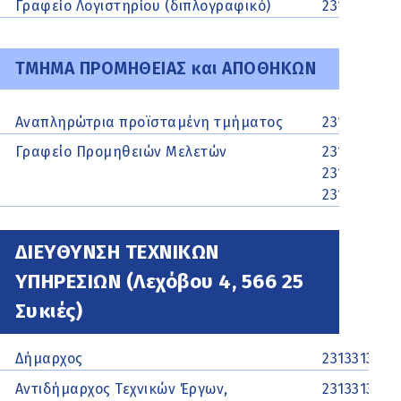
Γραφείο Λογιστηρίου (διπλογραφικό)
2313329632
ΤΜΗΜΑ ΠΡΟΜΗΘΕΙΑΣ και ΑΠΟΘΗΚΩΝ
Αναπληρώτρια προϊσταμένη τμήματος
2313313108
Γραφείο Προμηθειών Μελετών
2313313141,
2313313181,
2312007232
ΔΙΕΥΘΥΝΣΗ ΤΕΧΝΙΚΩΝ
ΥΠΗΡΕΣΙΩΝ (Λεχόβου 4, 566 25
Συκιές)
Δήμαρχος
2313313301
Αντιδήμαρχος Τεχνικών Έργων,
2313313351