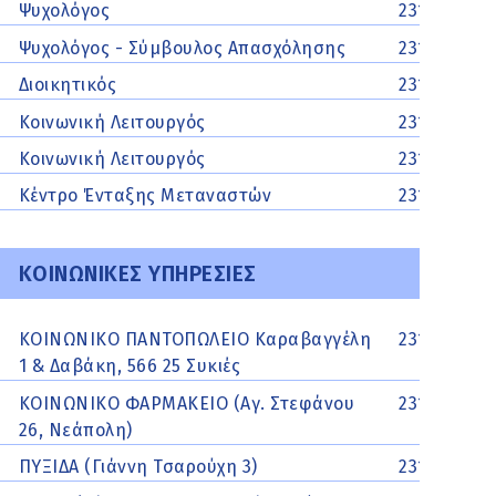
Ψυχολόγος
2313313163
Ψυχολόγος - Σύμβουλος Απασχόλησης
2313313164
Διοικητικός
2313313168
Κοινωνική Λειτουργός
2313313180
Κοινωνική Λειτουργός
2313313117
Κέντρο Ένταξης Μεταναστών
2313313142
ΚΟΙΝΩΝΙΚΕΣ ΥΠΗΡΕΣΙΕΣ
ΚΟΙΝΩΝΙΚΟ ΠΑΝΤΟΠΩΛΕΙΟ Καραβαγγέλη
231062003
1 & Δαβάκη, 566 25 Συκιές
ΚΟΙΝΩΝΙΚΟ ΦΑΡΜΑΚΕΙΟ (Αγ. Στεφάνου
2310514706
26, Νεάπολη)
ΠΥΞΙΔΑ (Γιάννη Τσαρούχη 3)
2310202015