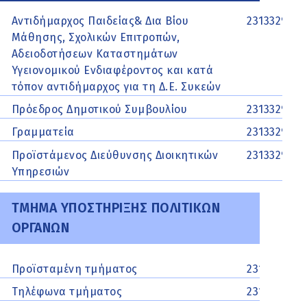
Αντιδήμαρχος Παιδείας& Δια Βίου
2313329521
Μάθησης, Σχολικών Επιτροπών,
Αδειοδοτήσεων Καταστημάτων
Υγειονομικού Ενδιαφέροντος και κατά
τόπον αντιδήμαρχος για τη Δ.Ε. Συκεών
Πρόεδρος Δημοτικού Συμβουλίου
2313329546
Γραμματεία
2313329501
Προϊστάμενος Διεύθυνσης Διοικητικών
2313329541
Υπηρεσιών
ΤΜΗΜΑ ΥΠΟΣΤΗΡΙΞΗΣ ΠΟΛΙΤΙΚΩΝ
ΟΡΓΑΝΩΝ
Προϊσταμένη τμήματος
2313329547
Τηλέφωνα τμήματος
2313329546