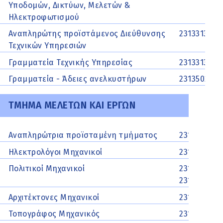
Υποδομών, Δικτύων, Μελετών &
Ηλεκτροφωτισμού
Αναπληρώτης προϊστάμενος Διεύθυνσης
2313313307
Τεχνικών Υπηρεσιών
Γραμματεία Τεχνικής Υπηρεσίας
2313313311
Γραμματεία - Άδειες ανελκυστήρων
2313502220
ΤΜΗΜΑ ΜΕΛΕΤΩΝ ΚΑΙ ΕΡΓΩΝ
Αναπληρώτρια προϊσταμένη τμήματος
2313313435
Ηλεκτρολόγοι Μηχανικοί
2313313352,
Πολιτικοί Μηχανικοί
2313313339,
2313313330,
Αρχιτέκτονες Μηχανικοί
2313313326,
Τοπογράφος Μηχανικός
2313313344