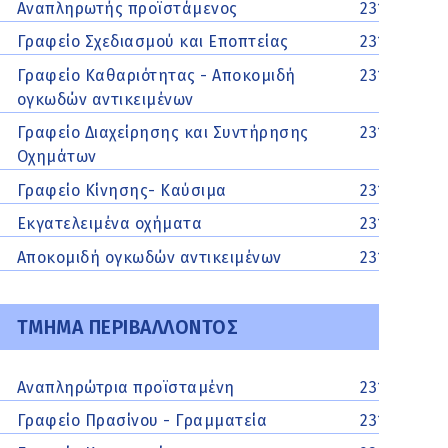
Αναπληρωτής προϊστάμενος
231062550
Γραφείο Σχεδιασμού και Εποπτείας
2310625500
Γραφείο Καθαριότητας - Αποκομιδή
2310625500
ογκωδών αντικειμένων
Γραφείο Διαχείρησης και Συντήρησης
2310625500
Οχημάτων
Γραφείο Κίνησης- Καύσιμα
2310625500
Εκγατελειμένα οχήματα
2310625500
Αποκομιδή ογκωδών αντικειμένων
2310625500
ΤΜΗΜΑ ΠΕΡΙΒΑΛΛΟΝΤΟΣ
Αναπληρώτρια προϊσταμένη
2313502221
Γραφείο Πρασίνου - Γραμματεία
2313502222