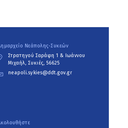
Δημαρχείο Νεάπολης-Συκεών
Στρατηγού Σαράφη 1 & Ιωάννου
Μιχαήλ, Συκιές, 56625
neapoli.sykies@ddt.gov.gr
Ακολουθήστε