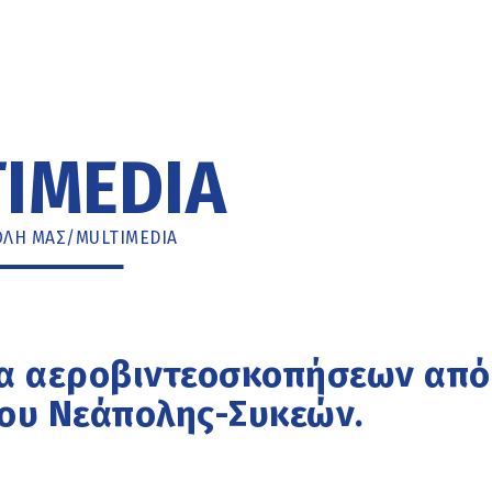
IMEDIA
ΌΛΗ ΜΑΣ
/
MULTIMEDIA
να αεροβιντεοσκοπήσεων από
μου Νεάπολης-Συκεών.