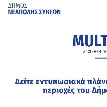
Μετάβαση
στο
κυρίως
MULT
περιεχόμενο
ΑΡΧΙΚΉ
/
Η Π
Δείτε εντυπωσιακά πλά
περιοχές του Δή