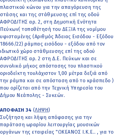
πλαστικού κώνου για την απαγόρευση της
στάσης και της στάθμευσης επί της οδού
ΑΦΡΟΔΙΤΗΣ αρ. 2, στη Δημοτική Ενότητα
Πεύκων( τοποθέτησή του ΔΕΞΙΑ της νομίμου
υφισταμένης (Αριθμός Άδειας Εισόδου - Εξόδου
18666/22) ράμπας εισόδου - εξόδου από τον
ιδιωτικό χώρο στάθμευσης επί της οδού
ΑΦΡΟΔΙΤΗΣ αρ. 2 στη Δ.Ε. Πεύκων και σε
συνολικό μήκος απόστασης του πλαστικού
οριοδείκτη τουλάχιστον 1,00 μέτρα δεξιά από
την ράμπα και σε απόσταση από το κράσπεδο )
που ορίζεται από την Τεχνική Υπηρεσία του
Δήμου Νεάπολης - Συκεών.
ΑΠΟΦΑΣΗ 34
(
ΛΗΨΗ
)
Συζήτηση και λήψη απόφασης για την
παράταση ωραρίου λειτουργίας μουσικών
οργάνων της εταιρείας "ΩΚΕΑΝΟΣ Ι.Κ.Ε.. , για το