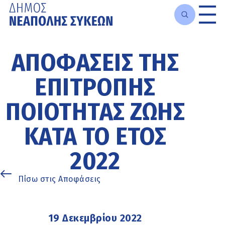
Μετάβαση
στο
ΑΠΟΦΆΣΕΙΣ ΤΗΣ
κυρίως
περιεχόμενο
ΕΠΙΤΡΟΠΉΣ
ΠΟΙΌΤΗΤΑΣ ΖΩΉΣ
ΚΑΤΆ ΤΟ ΈΤΟΣ
2022
Πίσω στις Αποφάσεις
19 Δεκεμβρίου 2022