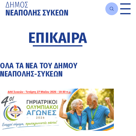
Μετάβαση
στο
ΕΠΙΚΑΙΡΑ
κυρίως
περιεχόμενο
ΌΛΑ ΤΑ ΝΈΑ ΤΟΥ ΔΉΜΟΥ
ΝΕΆΠΟΛΗΣ-ΣΥΚΕΏΝ