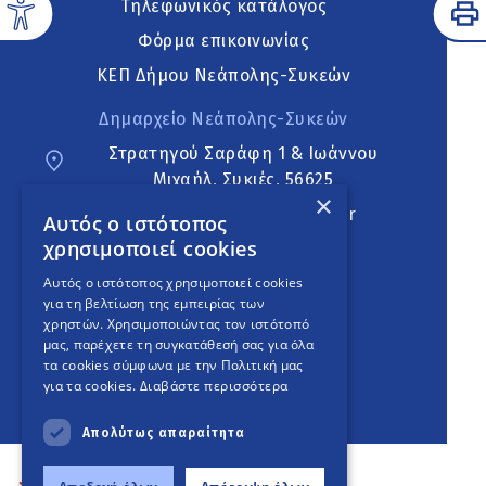
Τηλεφωνικός κατάλογος
Φόρμα επικοινωνίας
ΚΕΠ Δήμου Νεάπολης-Συκεών
Δημαρχείο Νεάπολης-Συκεών
Στρατηγού Σαράφη 1 & Ιωάννου
Μιχαήλ, Συκιές, 56625
×
neapoli.sykies@ddt.gov.gr
Αυτός ο ιστότοπος
χρησιμοποιεί cookies
Ακολουθήστε
Αυτός ο ιστότοπος χρησιμοποιεί cookies
για τη βελτίωση της εμπειρίας των
χρηστών. Χρησιμοποιώντας τον ιστότοπό
μας, παρέχετε τη συγκατάθεσή σας για όλα
English Version
τα cookies σύμφωνα με την Πολιτική μας
για τα cookies.
Διαβάστε περισσότερα
An
project
Απολύτως απαραίτητα