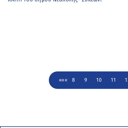
««
«
8
9
10
11
1