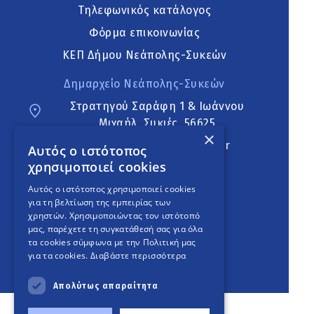
Τηλεφωνικός κατάλογος
Φόρμα επικοινωνίας
ΚΕΠ Δήμου Νεάπολης-Συκεών
Δημαρχείο Νεάπολης-Συκεών
Στρατηγού Σαράφη 1 & Ιωάννου
Μιχαήλ, Συκιές, 56625
×
neapoli.sykies@ddt.gov.gr
Αυτός ο ιστότοπος
χρησιμοποιεί cookies
Ακολουθήστε
Αυτός ο ιστότοπος χρησιμοποιεί cookies
για τη βελτίωση της εμπειρίας των
χρηστών. Χρησιμοποιώντας τον ιστότοπό
μας, παρέχετε τη συγκατάθεσή σας για όλα
English Version
τα cookies σύμφωνα με την Πολιτική μας
για τα cookies.
Διαβάστε περισσότερα
An
project
Απολύτως απαραίτητα