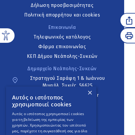
Δήλωση προσβασιμότητας
Πολιτική απορρήτου και cookies
Επικοινωνία
Τηλεφωνικός κατάλογος
Φόρμα επικοινωνίας
ΚΕΠ Δήμου Νεάπολης-Συκεών
Δημαρχείο Νεάπολης-Συκεών
Στρατηγού Σαράφη 1 & Ιωάννου
Μιχαήλ, Συκιές, 56625
×
neapoli.sykies@ddt.gov.gr
Αυτός ο ιστότοπος
χρησιμοποιεί cookies
Ακολουθήστε
Αυτός ο ιστότοπος χρησιμοποιεί cookies
για τη βελτίωση της εμπειρίας των
χρηστών. Χρησιμοποιώντας τον ιστότοπό
μας, παρέχετε τη συγκατάθεσή σας για όλα
English Version