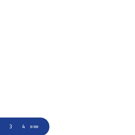
3
4
»
»»