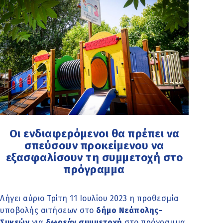
Οι ενδιαφερόμενοι θα πρέπει να
σπεύσουν προκείμενου να
εξασφαλίσουν τη συμμετοχή στο
πρόγραμμα
Λήγει αύριο Τρίτη 11 Ιουλίου 2023 η προθεσμία
υποβολής αιτήσεων στο
δήμο Νεάπολης-
Συκεών
για
δωρεάν συμμετοχή
στο πρόγραμμα