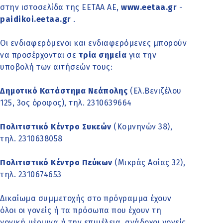
στην ιστοσελίδα της ΕΕΤΑΑ ΑΕ,
www.eetaa.gr
-
paidikoi.eetaa.gr
.
Οι ενδιαφερόμενοι και ενδιαφερόμενες μπορούν
να προσέρχονται σε
τρία σημεία
για την
υποβολή των αιτήσεών τους:
Δημοτικό Κατάστημα Νεάπολης
(Ελ.Βενιζέλου
125, 3ος όροφος), τηλ. 2310639664
Πολιτιστικό Κέντρο Συκεών
(Κομνηνών 38),
τηλ. 2310638058
Πολιτιστικό Κέντρο Πεύκων
(Μικράς Ασίας 32),
τηλ. 2310674653
Δικαίωμα συμμετοχής στο πρόγραμμα έχουν
όλοι οι γονείς ή τα πρόσωπα που έχουν τη
γονική μέριμνα ή την επιμέλεια, ανάδοχοι γονείς,