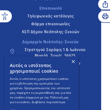
Επικοινωνία
Τηλεφωνικός κατάλογος
Φόρμα επικοινωνίας
ΚΕΠ Δήμου Νεάπολης-Συκεών
Δημαρχείο Νεάπολης-Συκεών
Στρατηγού Σαράφη 1 & Ιωάννου
Μιχαήλ, Συκιές, 56625
×
neapoli.sykies@ddt.gov.gr
Αυτός ο ιστότοπος
χρησιμοποιεί cookies
Ακολουθήστε
Αυτός ο ιστότοπος χρησιμοποιεί cookies
για τη βελτίωση της εμπειρίας των
χρηστών. Χρησιμοποιώντας τον ιστότοπό
μας, παρέχετε τη συγκατάθεσή σας για όλα
English Version
τα cookies σύμφωνα με την Πολιτική μας
για τα cookies.
Διαβάστε περισσότερα
An
project