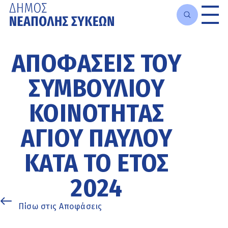
Μετάβαση
στο
ΑΠΟΦΆΣΕΙΣ ΤΟΥ
κυρίως
περιεχόμενο
ΣΥΜΒΟΥΛΊΟΥ
ΚΟΙΝΌΤΗΤΑΣ
ΑΓΊΟΥ ΠΑΎΛΟΥ
ΚΑΤΆ ΤΟ ΈΤΟΣ
2024
Πίσω στις Αποφάσεις