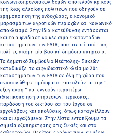
κοινωνικοπρονοιακών δομών αποτελούν κρίκους
της ίδιας αλυσίδας πολιτικών που οδηγούν σε
ερημοποίηση της ενδοχώρας, οικονομικό
μαρασμό των αγροτικών περιοχών και κοινωνικό
αποκλεισμό. Στην ίδια κατεύθυνση εντάσσεται
και το αιφνιδιαστικό κλείσιμο εκατοντάδων
καταστημάτων των ΕΛΤΑ, που στερεί από τους
πολίτες ακόμη μία βασική δημόσια υπηρεσία.
Το Δημοτικό Συμβούλιο Νεάπολης- Συκεών
καταδικάζει το αιφνιδιαστικό κλείσιμο 204
καταστημάτων των ΕΛΤΑ σε όλη τη χώρα που
ανακοινώθηκε πρόσφατα. Επικαλούνται την "
εξυγίανση " και εννοούν περαιτέρω
ιδιωτικοποίηση υπηρεσιών, περικοπές,
παράδοση του δικτύου και του έργου σε
εργολάβους και απολύσεις, όπως καταγγέλλουν
και οι εργαζόμενοι. Στην λίστα εντοπίζουμε τα
σημεία εξυπηρέτησης στις Συκιές και στο
Ασβεστοχώρι. Περίπου 4 χρόνια πριν, εν μέσω