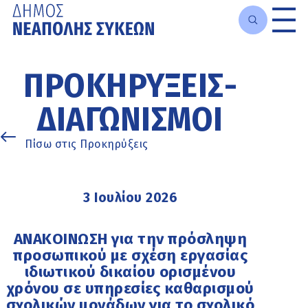
Μετάβαση
στο
ΠΡΟΚΗΡΎΞΕΙΣ-
κυρίως
περιεχόμενο
ΔΙΑΓΩΝΙΣΜΟΊ
Πίσω στις Προκηρύξεις
3 Ιουλίου 2026
ΑΝΑΚΟΙΝΩΣΗ για την πρόσληψη
προσωπικού με σχέση εργασίας
ιδιωτικού δικαίου ορισμένου
χρόνου σε υπηρεσίες καθαρισμού
σχολικών μονάδων για το σχολικό