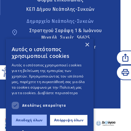
ΚΕΠ Δήμου Νεάπολης-Συκεών
Δημαρχείο Νεάπολης-Συκεών
Στρατηγού Σαράφη 1 & Ιωάννου
Μιχαήλ, Συκιές, 56625
×
neapoli.sykies@ddt.gov.gr
Αυτός ο ιστότοπος
χρησιμοποιεί cookies
Ακολουθήστε
Αυτός ο ιστότοπος χρησιμοποιεί cookies
για τη βελτίωση της εμπειρίας των
χρηστών. Χρησιμοποιώντας τον ιστότοπό
μας, παρέχετε τη συγκατάθεσή σας για όλα
English Version
τα cookies σύμφωνα με την Πολιτική μας
για τα cookies.
Διαβάστε περισσότερα
An
project
Απολύτως απαραίτητα
Αποδοχή όλων
Απόρριψη όλων