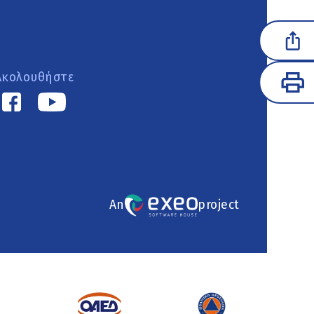
Ακολουθήστε
An
project