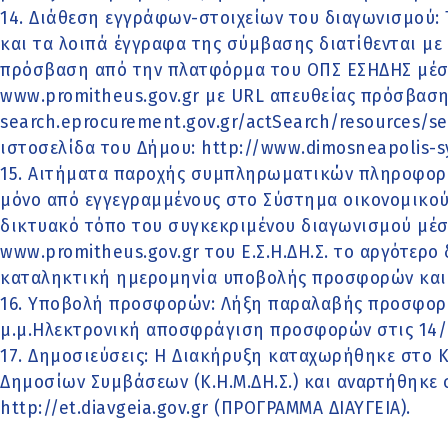
14. Διάθεση εγγράφων-στοιχείων του διαγωνισμού: 
και τα λοιπά έγγραφα της σύμβασης διατίθενται με
πρόσβαση από την πλατφόρμα του ΟΠΣ ΕΣΗΔΗΣ μέσ
www.promitheus.gov.gr με URL απευθείας πρόσβασης
search.eprocurement.gov.gr/actSearch/resources/s
ιστοσελίδα του Δήμου: http://www.dimosneapolis-s
15. Αιτήματα παροχής συμπληρωματικών πληροφορι
μόνο από εγγεγραμμένους στο Σύστημα οικονομικού
δικτυακό τόπο του συγκεκριμένου διαγωνισμού μέσ
www.promitheus.gov.gr του Ε.Σ.Η.ΔΗ.Σ. το αργότερο 
καταληκτική ημερομηνία υποβολής προσφορών και
16. Υποβολή προσφορών: Λήξη παραλαβής προσφορώ
μ.μ.Ηλεκτρονική αποσφράγιση προσφορών στις 14/0
17. Δημοσιεύσεις: Η Διακήρυξη καταχωρήθηκε στο 
Δημοσίων Συμβάσεων (Κ.Η.Μ.ΔΗ.Σ.) και αναρτήθηκε 
http://et.diavgeia.gov.gr (ΠΡΟΓΡΑΜΜΑ ΔΙΑΥΓΕΙΑ).