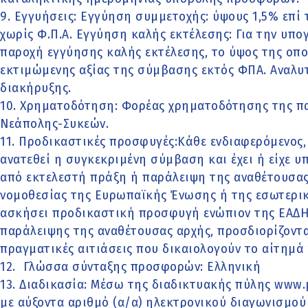
9. Εγγυήσεις: Εγγύηση συμμετοχής: ύψους 1,5% επί
χωρίς Φ.Π.Α. Εγγύηση καλής εκτέλεσης: Για την υπ
παροχή εγγύησης καλής εκτέλεσης, το ύψος της οπο
εκτιμώμενης αξίας της σύμβασης εκτός ΦΠΑ. Αναλυτ
διακήρυξης.
10. Χρηματοδότηση: Φορέας χρηματοδότησης της π
Νεάπολης-Συκεών.
11. Προδικαστικές προσφυγές:Κάθε ενδιαφερόμενος, 
ανατεθεί η συγκεκριμένη σύμβαση και έχει ή είχε υπ
από εκτελεστή πράξη ή παράλειψη της αναθέτουσα
νομοθεσίας της Ευρωπαϊκής Ένωσης ή της εσωτερική
ασκήσει προδικαστική προσφυγή ενώπιον της ΕΑΔΗ
παράλειψης της αναθέτουσας αρχής, προσδιορίζοντας
πραγματικές αιτιάσεις που δικαιολογούν το αίτημά 
12. Γλώσσα σύνταξης προσφορών: Ελληνική
13. Διαδικασία: Μέσω της διαδικτυακής πύλης www.
με αύξοντα αριθμό (α/α) ηλεκτρονικού διαγωνισμού