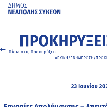
Μετάβαση
στο
κυρίως
ΠΡΟΚΗΡΎΞΕΙ
περιεχόμενο
Πίσω στις Προκηρύξεις
ΑΡΧΙΚΉ
/
ΕΝΗΜΈΡΩΣΗ
/
ΠΡΟΚΗ
23 Ιουνίου 20
Εργασίες Απολύμανσης – Απεντ