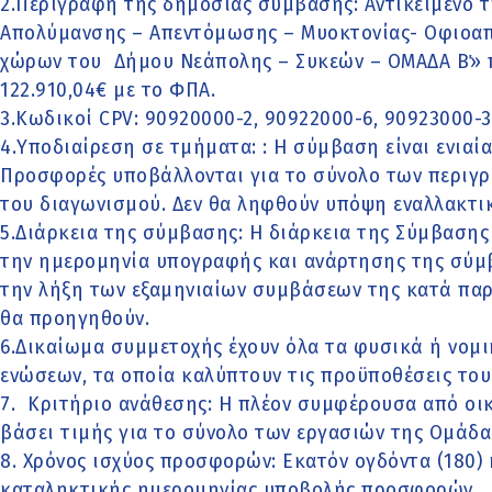
2.Περιγραφή της δημόσιας σύμβασης: Αντικείμενο τ
Απολύμανσης – Απεντόμωσης – Μυοκτονίας- Οφιοα
χώρων του Δήμου Νεάπολης – Συκεών – ΟΜΑΔΑ Β΄» 
122.910,04€ με το ΦΠΑ.
3.Κωδικοί CPV: 90920000-2, 90922000-6, 90923000-3
4.Υποδιαίρεση σε τμήματα: : Η σύμβαση είναι ενιαία
Προσφορές υποβάλλονται για το σύνολο των περιγ
του διαγωνισμού. Δεν θα ληφθούν υπόψη εναλλακτι
5.Διάρκεια της σύμβασης: Η διάρκεια της Σύμβασης 
την ημερομηνία υπογραφής και ανάρτησης της σύμβ
την λήξη των εξαμηνιαίων συμβάσεων της κατά παρ
θα προηγηθούν.
6.Δικαίωμα συμμετοχής έχουν όλα τα φυσικά ή νομ
ενώσεων, τα οποία καλύπτουν τις προϋποθέσεις του 
7. Κριτήριο ανάθεσης: Η πλέον συμφέρουσα από ο
βάσει τιμής για το σύνολο των εργασιών της Ομάδα
8. Χρόνος ισχύος προσφορών: Εκατόν ογδόντα (180)
καταληκτικής ημερομηνίας υποβολής προσφορών.