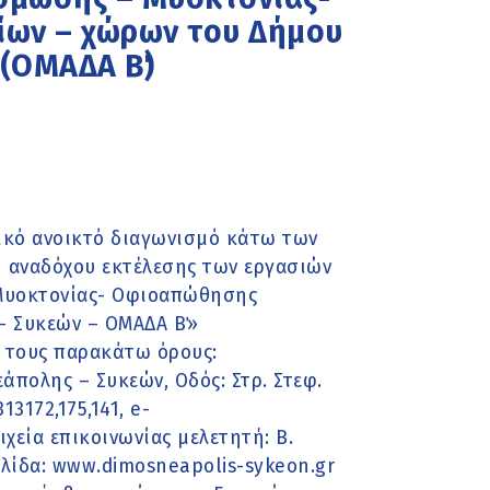
ων – χώρων του Δήμου
(ΟΜΑΔΑ Β΄)
ικό ανοικτό διαγωνισμό κάτω των
η αναδόχου εκτέλεσης των εργασιών
 Μυοκτονίας- Οφιοαπώθησης
 Συκεών – ΟΜΑΔΑ Β΄»
ε τους παρακάτω όρους:
άπολης – Συκεών, Οδός: Στρ. Στεφ.
13172,175,141, e-
ιχεία επικοινωνίας μελετητή: Β.
σελίδα: www.dimosneapolis-sykeon.gr