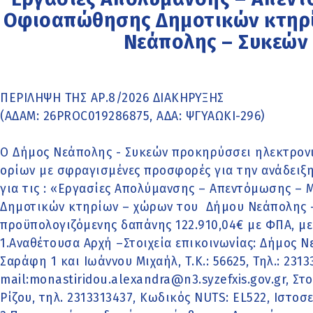
Οφιοαπώθησης Δημοτικών κτηρί
Νεάπολης – Συκεών 
ΠΕΡΙΛΗΨΗ ΤΗΣ ΑΡ.8/2026 ΔΙΑΚΗΡΥΞΗΣ
(ΑΔΑΜ: 26PROC019286875, ΑΔΑ: ΨΓΥΑΩΚΙ-296)
Ο Δήμος Νεάπολης - Συκεών προκηρύσσει ηλεκτρον
ορίων με σφραγισμένες προσφορές για την ανάδειξ
για τις : «Εργασίες Απολύμανσης – Απεντόμωσης –
Δημοτικών κτηρίων – χώρων του Δήμου Νεάπολης –
προϋπολογιζόμενης δαπάνης 122.910,04€ με ΦΠΑ, μ
1.Αναθέτουσα Αρχή –Στοιχεία επικοινωνίας: Δήμος Νε
Σαράφη 1 και Ιωάννου Μιχαήλ, Τ.Κ.: 56625, Τηλ.: 23133
mail:monastiridou.alexandra@n3.syzefxis.gov.gr, Στο
Ρίζου, τηλ. 2313313437, Κωδικός ΝUTS: EL522, Ιστο