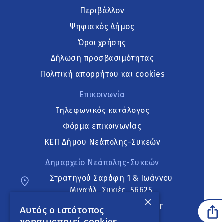
Περιβάλλον
Ψηφιακός Δήμος
Όροι χρήσης
Δήλωση προσβασιμότητας
Πολιτική απορρήτου και cookies
Επικοινωνία
Τηλεφωνικός κατάλογος
Φόρμα επικοινωνίας
ΚΕΠ Δήμου Νεάπολης-Συκεών
Δημαρχείο Νεάπολης-Συκεών
Στρατηγού Σαράφη 1 & Ιωάννου
Μιχαήλ, Συκιές, 56625
×
neapoli.sykies@ddt.gov.gr
Αυτός ο ιστότοπος
χρησιμοποιεί cookies