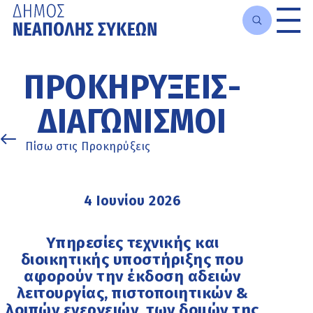
Μετάβαση
στο
ΠΡΟΚΗΡΎΞΕΙΣ-
κυρίως
περιεχόμενο
ΔΙΑΓΩΝΙΣΜΟΊ
Πίσω στις Προκηρύξεις
4 Ιουνίου 2026
Υπηρεσίες τεχνικής και
διοικητικής υποστήριξης που
αφορούν την έκδοση αδειών
λειτουργίας, πιστοποιητικών &
λοιπών ενεργειών, των δομών της