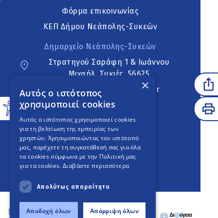
Φόρμα επικοινωνίας
ΚΕΠ Δήμου Νεάπολης-Συκεών
Δημαρχείο Νεάπολης-Συκεών
Στρατηγού Σαράφη 1 & Ιωάννου
Μιχαήλ, Συκιές, 56625
×
neapoli.sykies@ddt.gov.gr
Αυτός ο ιστότοπος
χρησιμοποιεί cookies
Ακολουθήστε
Αυτός ο ιστότοπος χρησιμοποιεί cookies
για τη βελτίωση της εμπειρίας των
χρηστών. Χρησιμοποιώντας τον ιστότοπό
μας, παρέχετε τη συγκατάθεσή σας για όλα
English Version
τα cookies σύμφωνα με την Πολιτική μας
για τα cookies.
Διαβάστε περισσότερα
An
project
Απολύτως απαραίτητα
Αποδοχή όλων
Απόρριψη όλων