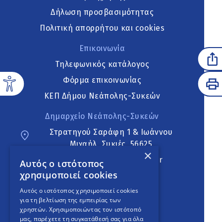
Δήλωση προσβασιμότητας
Πολιτική απορρήτου και cookies
Επικοινωνία
Τηλεφωνικός κατάλογος
Φόρμα επικοινωνίας
ΚΕΠ Δήμου Νεάπολης-Συκεών
Δημαρχείο Νεάπολης-Συκεών
Στρατηγού Σαράφη 1 & Ιωάννου
Μιχαήλ, Συκιές, 56625
×
neapoli.sykies@ddt.gov.gr
Αυτός ο ιστότοπος
χρησιμοποιεί cookies
Ακολουθήστε
Αυτός ο ιστότοπος χρησιμοποιεί cookies
για τη βελτίωση της εμπειρίας των
χρηστών. Χρησιμοποιώντας τον ιστότοπό
μας, παρέχετε τη συγκατάθεσή σας για όλα
English Version