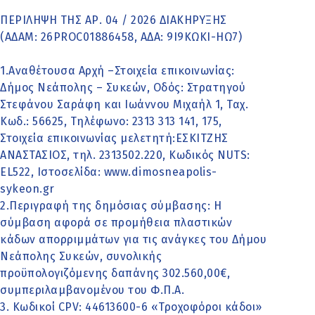
ΠΕΡΙΛΗΨΗ ΤΗΣ ΑΡ. 04 / 2026 ΔΙΑΚΗΡΥΞΗΣ
(ΑΔΑΜ: 26PROC01886458, ΑΔΑ: 9Ι9ΚΩΚΙ-ΗΩ7)
1.Αναθέτουσα Αρχή –Στοιχεία επικοινωνίας:
Δήμος Νεάπολης – Συκεών, Οδός: Στρατηγού
Στεφάνου Σαράφη και Ιωάννου Μιχαήλ 1, Ταχ.
Κωδ.: 56625, Τηλέφωνο: 2313 313 141, 175,
Στοιχεία επικοινωνίας μελετητή:ΕΣΚΙΤΖΗΣ
ΑΝΑΣΤΑΣΙΟΣ, τηλ. 2313502.220, Κωδικός ΝUTS:
EL522, Ιστοσελίδα: www.dimosneapolis-
sykeon.gr
2.Περιγραφή της δημόσιας σύμβασης: Η
σύμβαση αφορά σε προμήθεια πλαστικών
κάδων απορριμμάτων για τις ανάγκες του Δήμου
Νεάπολης Συκεών, συνολικής
προϋπολογιζόμενης δαπάνης 302.560,00€,
συμπεριλαμβανομένου του Φ.Π.Α.
3. Κωδικοί CPV: 44613600-6 «Τροχοφόροι κάδοι»