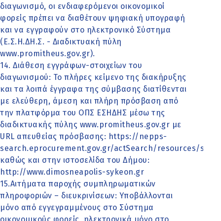
διαγωνισμό, οι ενδιαφερόμενοι οικονομικοί
φορείς πρέπει να διαθέτουν ψηφιακή υπογραφή
και να εγγραφούν στο ηλεκτρονικό Σύστημα
(Ε.Σ.Η.ΔΗ.Σ. - Διαδικτυακή πύλη
www.promitheus.gov.gr).
14. Διάθεση εγγράφων-στοιχείων του
διαγωνισμού: Το πλήρες κείμενο της διακήρυξης
και τα λοιπά έγγραφα της σύμβασης διατίθενται
με ελεύθερη, άμεση και πλήρη πρόσβαση από
την πλατφόρμα του ΟΠΣ ΕΣΗΔΗΣ μέσω της
διαδικτυακής πύλης www.promitheus.gov.gr με
URL απευθείας πρόσβασης: https://nepps-
search.eprocurement.gov.gr/actSearch/resources/sear
καθώς και στην ιστοσελίδα του Δήμου:
http://www.dimosneapolis-sykeon.gr
15.Αιτήματα παροχής συμπληρωματικών
πληροφοριών – διευκρινίσεων: Υποβάλλονται
μόνο από εγγεγραμμένους στο Σύστημα
οικονομικούς φορείς, ηλεκτρονικά μόνο στο