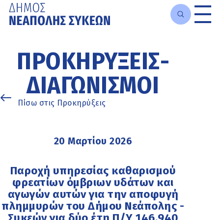
Μετάβαση
στο
ΠΡΟΚΗΡΎΞΕΙΣ-
κυρίως
περιεχόμενο
ΔΙΑΓΩΝΙΣΜΟΊ
Πίσω στις Προκηρύξεις
20 Μαρτίου 2026
Παροχή υπηρεσίας καθαρισμού
φρεατίων όμβριων υδάτων και
αγωγών αυτών για την αποφυγή
πλημμυρών του Δήμου Νεάπολης -
Συκεών για δύο έτη Π/Υ 146.940