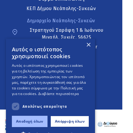
ΚΕΠ Δήμου Νεάπολης-Συκεών
Δημαρχείο Νεάπολης-Συκεών
Στρατηγού Σαράφη 1 & Ιωάννου
Μιχαήλ, Συκιές, 56625
×
neapoli.sykies@ddt.gov.gr
Αυτός ο ιστότοπος
χρησιμοποιεί cookies
Ακολουθήστε
Αυτός ο ιστότοπος χρησιμοποιεί cookies
για τη βελτίωση της εμπειρίας των
χρηστών. Χρησιμοποιώντας τον ιστότοπό
μας, παρέχετε τη συγκατάθεσή σας για όλα
English Version
τα cookies σύμφωνα με την Πολιτική μας
για τα cookies.
Διαβάστε περισσότερα
An
project
Απολύτως απαραίτητα
Αποδοχή όλων
Απόρριψη όλων