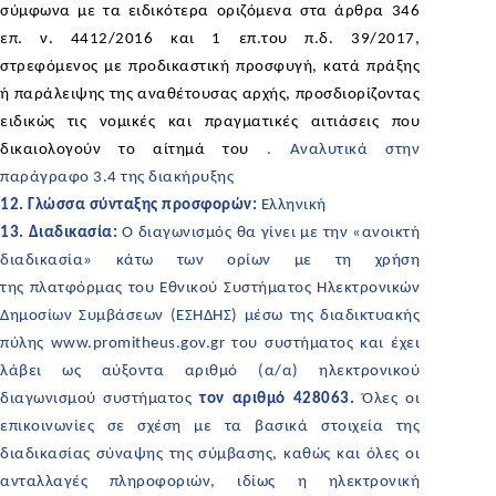
σύμφωνα με τα ειδικότερα οριζόμενα στα άρθρα 346
επ. ν. 4412/2016 και 1 επ.του π.δ. 39/2017,
στρεφόμενος με προδικαστική προσφυγή, κατά πράξης
ή παράλειψης της αναθέτουσας αρχής, προσδιορίζοντας
ειδικώς τις νομικές και πραγματικές αιτιάσεις που
δικαιολογούν το αίτημά του
. Αναλυτικά στην
παράγραφο 3.4 της διακήρυξης
12. Γλώσσα σύνταξης προσφορών:
Ελληνική
13. Διαδικασία:
Ο διαγωνισμός θα γίνει με την «ανοικτή
διαδικασία» κάτω των ορίων με τη χρήση
της πλατφόρμας του Εθνικού Συστήματος Ηλεκτρονικών
Δημοσίων Συμβάσεων (ΕΣΗΔΗΣ) μέσω της διαδικτυακής
πύλης www.promitheus.gov.gr του συστήματος και έχει
λάβει ως αύξοντα αριθµό (α/α) ηλεκτρονικού
διαγωνισµού συστήµατος
τον αριθµό 428063.
Όλες οι
επικοινωνίες σε σχέση με τα βασικά στοιχεία της
διαδικασίας σύναψης της σύμβασης, καθώς και όλες οι
ανταλλαγές πληροφοριών, ιδίως η ηλεκτρονική