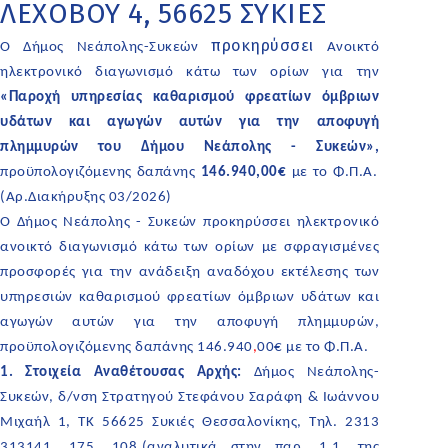
ΛΕΧΟΒΟΥ 4, 56625 ΣΥΚΙΕΣ
προκηρύσσει
Ο Δήμος Νεάπολης-Συκεών
Ανοικτό
ηλεκτρονικό διαγωνισμό κάτω των ορίων για την
«Παροχή υπηρεσίας καθαρισμού φρεατίων όμβριων
υδάτων και αγωγών αυτών για την αποφυγή
πλημμυρών του Δήμου Νεάπολης - Συκεών»,
προϋπολογιζόμενης δαπάνης
146.940,00€
με το Φ.Π.Α.
(Αρ.Διακήρυξης 03/2026)
Ο Δήμος Νεάπολης - Συκεών προκηρύσσει ηλεκτρονικό
ανοικτό διαγωνισμό κάτω των ορίων με σφραγισμένες
προσφορές για την ανάδειξη αναδόχου εκτέλεσης των
υπηρεσιών καθαρισμού φρεατίων όμβριων υδάτων και
αγωγών αυτών για την αποφυγή πλημμυρών,
προϋπολογιζόμενης δαπάνης 146.940
,
00€ με το Φ.Π.Α.
1. Στοιχεία Αναθέτουσας Αρχής:
Δήμος Νεάπολης-
Συκεών, δ/νση Στρατηγού Στεφάνου Σαράφη & Ιωάννου
Μιχαήλ 1, ΤΚ 56625 Συκιές Θεσσαλονίκης, Τηλ. 2313
313141, 175, 108.(αναλυτικά στην παρ. 1.1. της