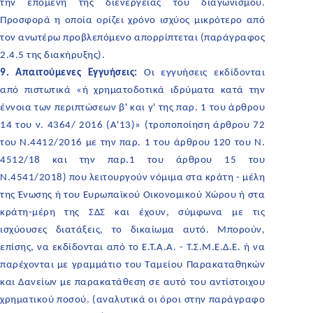
την επόμενη της διενέργειας του διαγωνισμού.
Προσφορά η οποία ορίζει χρόνο ισχύος μικρότερο από
τον ανωτέρω προβλεπόμενο απορρίπτεται (παράγραφος
2.4.5 της διακήρυξης).
9. Απαιτούμενες Εγγυήσεις:
Οι εγγυήσεις εκδίδονται
από πιστωτικά «ή χρηματοδοτικά ιδρύματα κατά την
έννοια των περιπτώσεων β' και γ' της παρ. 1 του άρθρου
14 του ν. 4364/ 2016 (Α'13)» (τροποποίηση άρθρου 72
του Ν.4412/2016 με την παρ. 1 του άρθρου 120 του Ν.
4512/18 και την παρ.1 του άρθρου 15 του
Ν.4541/2018) που λειτουργούν νόμιμα στα κράτη - μέλη
της Ένωσης ή του Ευρωπαϊκού Οικονομικού Χώρου ή στα
κράτη-μέρη της ΣΔΣ και έχουν, σύμφωνα με τις
ισχύουσες διατάξεις, το δικαίωμα αυτό. Μπορούν,
επίσης, να εκδίδονται από το Ε.Τ.Α.Α. - Τ.Σ.Μ.Ε.Δ.Ε. ή να
παρέχονται με γραμμάτιο του Ταμείου Παρακαταθηκών
και Δανείων με παρακατάθεση σε αυτό του αντίστοιχου
χρηματικού ποσού. (αναλυτικά οι όροι στην παράγραφο