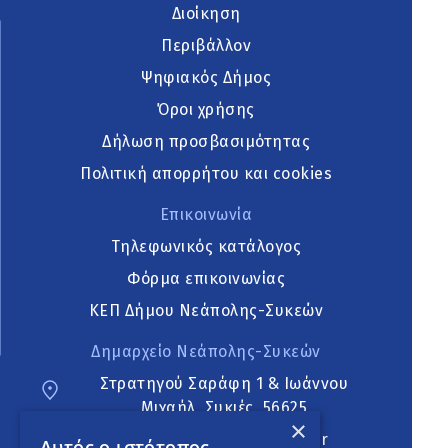
Διοίκηση
Περιβάλλον
Ψηφιακός Δήμος
Όροι χρήσης
Δήλωση προσβασιμότητας
Πολιτική απορρήτου και cookies
Επικοινωνία
Τηλεφωνικός κατάλογος
Φόρμα επικοινωνίας
ΚΕΠ Δήμου Νεάπολης-Συκεών
Δημαρχείο Νεάπολης-Συκεών
Στρατηγού Σαράφη 1 & Ιωάννου
Μιχαήλ, Συκιές, 56625
×
neapoli.sykies@ddt.gov.gr
Αυτός ο ιστότοπος