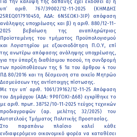
Για την κάλυψη της δαπάνης έχει εκδοθεί α) η
υπ’ αριθ. 767/39002/12-11-2025 (ΚΗΜΔΗΣ
25REQ017910450, ΑΔΑ: 6Ν5ΕΩΚΙ-3ΙΡ) απόφαση
ανάληψης υποχρέωσης και β) η αριθ. 880/12-11-
2025 βεβαίωση της αναπληρώτριας
Προϊσταμένης του τμήματος Προϋπολογισμού
και Λογιστηρίου με εξουσιοδότηση Π.Ο.Υ, επί
της ανωτέρω απόφασης ανάληψης υποχρέωσης,
για την ύπαρξη διαθέσιμου ποσού, τη συνδρομή
των προϋποθέσεων της § 1α του άρθρου 4 του
ΠΔ 80/2016 και τη δέσμευση στα οικείο Μητρώο
Δεσμεύσεων της αντίστοιχης πίστωσης.
Με την υπ’ αριθ. 1061/39162/12-11-25 Απόφαση
του Δημάρχου (ΑΔΑ: 9Ρ0ΓΩΚΙ-Δ68) εγκρίθηκε το
με αριθ. πρωτ. 38752/10-11-2025 τεύχος τεχνικών
προδιαγραφών (αρ. μελέτης 32/2025) του
Αυτοτελούς Τμήματος Πολιτικής Προστασίας.
Στο παραπάνω πλαίσιο καλεί κάθε
ενδιαφερόμενο οικονομικό φορέα να καταθέσει