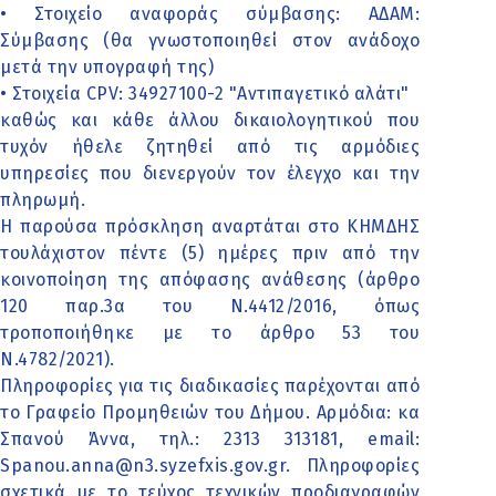
• Στοιχείο αναφοράς σύμβασης: ΑΔΑΜ:
Σύμβασης (θα γνωστοποιηθεί στον ανάδοχο
μετά την υπογραφή της)
• Στοιχεία CPV: 34927100-2 "Αντιπαγετικό αλάτι"
καθώς και κάθε άλλου δικαιολογητικού που
τυχόν ήθελε ζητηθεί από τις αρμόδιες
υπηρεσίες που διενεργούν τον έλεγχο και την
πληρωμή.
Η παρούσα πρόσκληση αναρτάται στο ΚΗΜΔΗΣ
τουλάχιστον πέντε (5) ημέρες πριν από την
κοινοποίηση της απόφασης ανάθεσης (άρθρο
120 παρ.3α του Ν.4412/2016, όπως
τροποποιήθηκε με το άρθρο 53 του
Ν.4782/2021).
Πληροφορίες για τις διαδικασίες παρέχονται από
το Γραφείο Προμηθειών του Δήμου. Αρμόδια: κα
Σπανού Άννα, τηλ.: 2313 313181, email:
Spanou.anna@n3.syzefxis.gov.gr. Πληροφορίες
σχετικά με το τεύχος τεχνικών προδιαγραφών