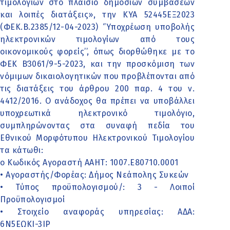
τιμολογίων στο πλαίσιο δημόσιων συμβάσεων
και λοιπές διατάξεις», την ΚΥΑ 52445ΕΞ2023
(ΦΕΚ.Β.2385/12-04-2023) ‘’Υποχρέωση υποβολής
ηλεκτρονικών τιμολογίων από τους
οικονομικούς φορείς’’, όπως διορθώθηκε με το
ΦΕΚ Β΄3061/9-5-2023, και την προσκόμιση των
νόμιμων δικαιολογητικών που προβλέπονται από
τις διατάξεις του άρθρου 200 παρ. 4 του ν.
4412/2016. Ο ανάδοχος θα πρέπει να υποβάλλει
υποχρεωτικά ηλεκτρονικό τιμολόγιο,
συμπληρώνοντας στα συναφή πεδία του
Εθνικού Μορφότυπου Ηλεκτρονικού Τιμολογίου
τα κάτωθι:
o Κωδικός Αγοραστή ΑΑΗΤ: 1007.Ε80710.0001
• Αγοραστής/Φορέας: Δήμος Νεάπολης Συκεών
• Τύπος προϋπολογισμού/: 3 - Λοιποί
Προϋπολογισμοί
• Στοιχείο αναφοράς υπηρεσίας: ΑΔΑ:
6Ν5ΕΩΚΙ-3ΙΡ