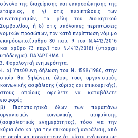
σύνολο της διαχείρισης και εκπροσώπησης της
εταιρείας, ή γ) στις περιπτώσεις των
συνεταιρισμών, τα μέλη του Διοικητικού
Συμβουλίου, ή δ) στις υπόλοιπες περιπτώσεις
νομικών προσώπων, τον κατά περίπτωση νόμιμο
εκπρόσωπο.(άρθρο 80 παρ. 9 του Ν.4412/2016
και άρθρο 73 παρ.1 του Ν.4412/2016) (υπάρχει
υπόδειγμα). ΠΑΡΑΡΤΗΜΑ ΙΙ
3. Φορολογική ενημερότητα.
4. α) Υπεύθυνη δήλωση του Ν. 1599/1986, στην
οποία θα δηλώνετε όλους τους οργανισμούς
κοινωνικής ασφάλισης (κύριας και επικουρικής),
στους οποίους οφείλετε να καταβάλετε
εισφορές
β) Πιστοποιητικά όλων των παραπάνω
οργανισμών κοινωνικής ασφάλισης
(ασφαλιστικές ενημερότητες), τόσο για την
κύρια όσο και για την επικουρική ασφάλιση, από
τα οποία να προκύπτουν ότι είστε ενήμεροι ως