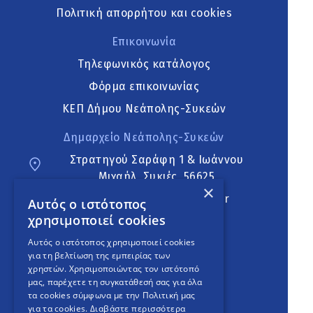
Πολιτική απορρήτου και cookies
Επικοινωνία
Τηλεφωνικός κατάλογος
Φόρμα επικοινωνίας
ΚΕΠ Δήμου Νεάπολης-Συκεών
Δημαρχείο Νεάπολης-Συκεών
Στρατηγού Σαράφη 1 & Ιωάννου
Μιχαήλ, Συκιές, 56625
×
neapoli.sykies@ddt.gov.gr
Αυτός ο ιστότοπος
χρησιμοποιεί cookies
Ακολουθήστε
Αυτός ο ιστότοπος χρησιμοποιεί cookies
για τη βελτίωση της εμπειρίας των
χρηστών. Χρησιμοποιώντας τον ιστότοπό
μας, παρέχετε τη συγκατάθεσή σας για όλα
English Version
τα cookies σύμφωνα με την Πολιτική μας
για τα cookies.
Διαβάστε περισσότερα