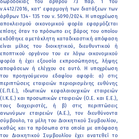
δωροδοκίας του άρθρου 73 παρ. 1 του
ν.4412/2016, κατ' εφαρμογή των διατάξεων των
άρθρων 134- 135 του ν. 5090/2024. Η υποχρέωση
αποκλεισμού οικονομικού φορέα εφαρμόζεται
επίσης όταν το πρόσωπο εις βάρος του οποίου
εκδόθηκε αμετάκλητη καταδικαστική απόφαση
είναι μέλος του διοικητικού, διευθυντικού ή
εποπτικού οργάνου του εν λόγω οικονομικού
φορέα ή έχει εξουσία εκπροσώπησης, λήψης
αποφάσεων ή ελέγχου σε αυτό. Η υποχρέωση
του προηγούμενου εδαφίου αφορά: α) στις
περιπτώσεις εταιρειών περιορισμένης ευθύνης
(Ε.Π.Ε.), ιδιωτικών κεφαλαιουχικών εταιρειών
(Ι.Κ.Ε.) και προσωπικών εταιρειών (Ο.Ε. και Ε.Ε.),
τους διαχειριστές, ή β) στις περιπτώσεις
ανωνύμων εταιρειών (Α.Ε.), τον διευθύνοντα
σύμβουλο, τα μέλη του Διοικητικού Συμβουλίου,
καθώς και τα πρόσωπα στα οποία με απόφαση
του Διοικητικού Συμβουλίου έχει ανατεθεί το