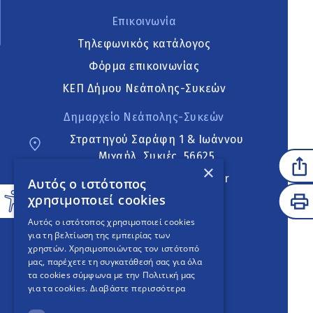
Επικοινωνία
Τηλεφωνικός κατάλογος
Φόρμα επικοινωνίας
ΚΕΠ Δήμου Νεάπολης-Συκεών
Δημαρχείο Νεάπολης-Συκεών
Στρατηγού Σαράφη 1 & Ιωάννου
Μιχαήλ, Συκιές, 56625
×
neapoli.sykies@ddt.gov.gr
Αυτός ο ιστότοπος
χρησιμοποιεί cookies
Ακολουθήστε
Αυτός ο ιστότοπος χρησιμοποιεί cookies
για τη βελτίωση της εμπειρίας των
χρηστών. Χρησιμοποιώντας τον ιστότοπό
μας, παρέχετε τη συγκατάθεσή σας για όλα
English Version
τα cookies σύμφωνα με την Πολιτική μας
για τα cookies.
Διαβάστε περισσότερα
An
project