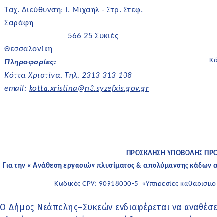
Ταχ. Διεύθυνση: Ι. Μιχαήλ - Στρ. Στεφ.
Σαράφη
566 25 Συκιές
Θεσσαλονίκη
Κ
Πληροφορίες:
Kόττα Χριστίνα, Τηλ. 2313 313 108
email:
kotta.xristina@n3.syzefxis.gov.gr
ΠΡΟΣΚΛΗΣΗ ΥΠΟΒΟΛΗΣ ΠΡ
Για την « Ανάθεση εργασιών πλυσίματος & απολύμανσης κάδων 
Κωδικός CPV: 90918000-5 «Υπηρεσίες καθαρισμού
Ο Δήμος Νεάπολης–Συκεών ενδιαφέρεται να αναθέσε