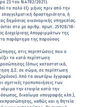
ο 23 του Ν.4782/2021).
εί το πολύ έξι μήνες πριν από την
η επαγγελματική δραστηριότητα, ή
ίας δημόσιας οικονομικής υπηρεσίας.
νται στο με αριθμ. πρωτ. 25928/18-
ος Διαχείρισης Απορριμμάτων της
στο παράρτημα της παρούσας
ώπησης, στις περιπτώσεις που ο
μίζει τα κατά περίπτωση
προσώπησης (όπως καταστατικά,
τηση Δ.Σ. σε σώμα, σε περίπτωση
ιζομένου). Από τα ανωτέρω έγγραφα
οι σχετικές τροποποιήσεις των
νόμιμα την εταιρία κατά την
ρόσωπος, δικαίωμα υπογραφής κλπ.),
α εκπροσώπησης, καθώς και η θητεία