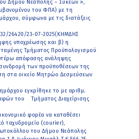
ου Δήμου Νεάπολης – Συκεών »,
μβανομένου του ΦΠΑ) με τη
μάρχου, σύμφωνα με τις διατάξεις
.632/26420/23-07-2025(ΚΗΜΔΗΣ
ψης υποχρέωσης και β) η
σταμένης Τμήματος Προϋπολογισμού
ανωτέρω απόφασης ανάληψης
η συνδρομή των προϋποθέσεων της
υση στα οικείο Μητρώο Δεσμεύσεων
Δημάρχου εγκρίθηκε το με αριθμ.
γραφών του Τμήματος Διαχείρισης
ικονομικό φορέα να καταθέσει
ό ταχυδρομείο (courier),
ωτοκόλλου του Δήμου Νεάπολης