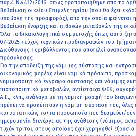
παρ.4 Ν.4412/2016, όπως τροποποιήθηκε από το άρθρ
Βεβαίωση οικείου Επιμελητηρίου (που θα έχει εκδοθ
υποβολή της προσφοράς), από την οποία φαίνεται 
βεβαίωση έναρξης και πιθανών μεταβολών της οικε
Όλα τα δικαιολογητικά συμμετοχής όπως αυτά ζητού
07-2025 τεύχος τεχνικών προδιαγραφών του Τμήματ
Διεύθυνσης Περιβάλλοντος που αποτελεί αναπόσπα
πρόσκλησης.
Για την απόδειξη της νόμιμης σύστασης και εκπροσ
οικονομικός φορέας είναι νομικό πρόσωπο, προσκο
νομιμοποιητικά έγγραφα σύστασης και νόμιμης εκ
πιστοποιητικά μεταβολών, αντίστοιχα ΦΕΚ, συγκρό
Α.Ε., κλπ., ανάλογα με τη νομική μορφή του διαγων
πρέπει να προκύπτουν η νόμιμη σύστασή του, όλες 
καταστατικών, το/τα πρόσωπο/α που δεσμεύει/ουν 
ημερομηνία διενέργειας της ανάθεσης (νόμιμος εκπ
τυχόν τρίτοι, στους οποίους έχει χορηγηθεί εξουσί