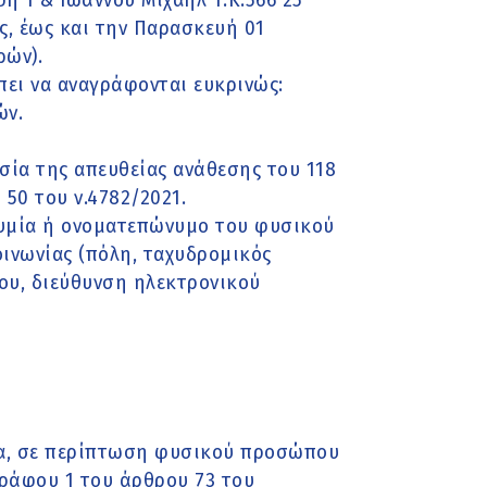
η 1 & Ιωάννου Μιχαήλ Τ.Κ.566 25
ες, έως και την Παρασκευή 01
ρών).
ει να αναγράφονται ευκρινώς:
ών.
ασία της απευθείας ανάθεσης του 118
50 του ν.4782/2021.
νυμία ή ονοματεπώνυμο του φυσικού
ινωνίας (πόλη, ταχυδρομικός
ου, διεύθυνση ηλεκτρονικού
έα, σε περίπτωση φυσικού προσώπου
γράφου 1 του άρθρου 73 του