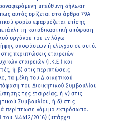
ροαναφερόμενη υπεύθυνη δήλωση
πως αυτός ορίζεται στο άρθρο 79Α
μικού φορέα εφαρμόζεται επίσης
αμετάκλητη καταδικαστική απόφαση
ικού οργάνου του εν λόγω
λήψης αποφάσεων ή ελέγχου σε αυτό.
στις περιπτώσεις εταιρειών
χικών εταιρειών (Ι.Κ.Ε.) και
στές, ή β) στις περιπτώσεις
λο, τα μέλη του Διοικητικού
απόφαση του Διοικητικού Συμβουλίου
ώπησης της εταιρείας, ή γ) στις
τικού Συμβουλίου, ή δ) στις
τά περίπτωση νόμιμο εκπρόσωπο.
1 του Ν.4412/2016) (υπάρχει