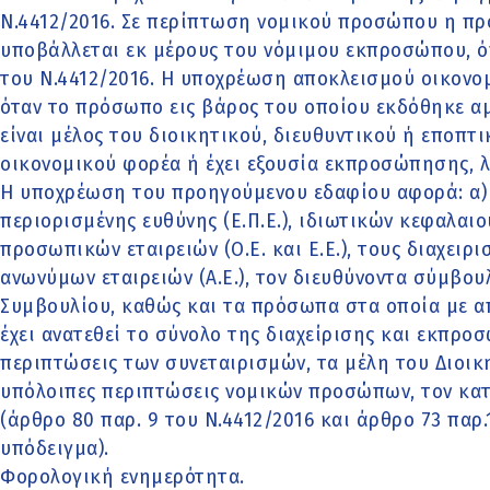
Ν.4412/2016. Σε περίπτωση νομικού προσώπου η π
υποβάλλεται εκ μέρους του νόμιμου εκπροσώπου, ό
του Ν.4412/2016. Η υποχρέωση αποκλεισμού οικονο
όταν το πρόσωπο εις βάρος του οποίου εκδόθηκε 
είναι μέλος του διοικητικού, διευθυντικού ή εποπτ
οικονομικού φορέα ή έχει εξουσία εκπροσώπησης, 
Η υποχρέωση του προηγούμενου εδαφίου αφορά: α) 
περιορισμένης ευθύνης (Ε.Π.Ε.), ιδιωτικών κεφαλαιου
προσωπικών εταιρειών (Ο.Ε. και Ε.Ε.), τους διαχειρι
ανωνύμων εταιρειών (Α.Ε.), τον διευθύνοντα σύμβου
Συμβουλίου, καθώς και τα πρόσωπα στα οποία με 
έχει ανατεθεί το σύνολο της διαχείρισης και εκπροσ
περιπτώσεις των συνεταιρισμών, τα μέλη του Διοικη
υπόλοιπες περιπτώσεις νομικών προσώπων, τον κα
(άρθρο 80 παρ. 9 του Ν.4412/2016 και άρθρο 73 παρ.
υπόδειγμα).
Φορολογική ενημερότητα.