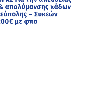
 & απολύμανσης κάδων
εάπολης – Συκεών
200€ με φπα