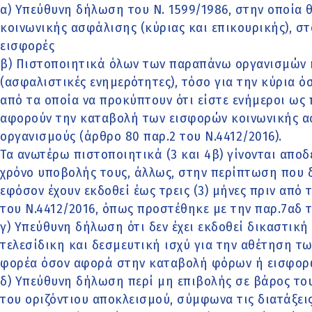
α) Υπεύθυνη δήλωση του Ν. 1599/1986, στην οποία 
κοινωνικής ασφάλισης (κύριας και επικουρικής), σ
εισφορές
β) Πιστοποιητικά όλων των παραπάνω οργανισμών 
(ασφαλιστικές ενημερότητες), τόσο για την κύρια ό
από τα οποία να προκύπτουν ότι είστε ενήμεροι ως 
αφορούν την καταβολή των εισφορών κοινωνικής α
οργανισμούς (άρθρο 80 παρ.2 του Ν.4412/2016).
Τα ανωτέρω πιστοποιητικά (3 και 4β) γίνονται αποδ
χρόνο υποβολής τους, άλλως, στην περίπτωση που δ
εφόσον έχουν εκδοθεί έως τρεις (3) μήνες πριν από
του Ν.4412/2016, όπως προστέθηκε με την παρ.7αδ 
γ) Υπεύθυνη δήλωση ότι δεν έχει εκδοθεί δικαστικ
τελεσίδικη και δεσμευτική ισχύ για την αθέτηση τ
φορέα όσον αφορά στην καταβολή φόρων ή εισφορ
δ) Υπεύθυνη δήλωση περί μη επιβολής σε βάρος το
του οριζόντιου αποκλεισμού, σύμφωνα τις διατάξεις