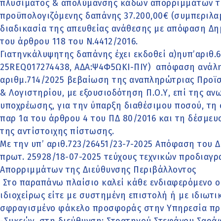
πλυσίματος & απολύμανσης κάδων απορριμμάτων τ
προϋπολογιζόμενης δαπάνης 37.200,00€ (συμπεριλα
διαδικασία της απευθείας ανάθεσης με απόφαση Δη
του άρθρου 118 του Ν.4412/2016.
Γιατηνκάλυψητης δαπάνης έχει εκδοθεί α)ηυπ’αριθ
25REQ017274438, ΑΔΑ:Ψ4Φ5ΩΚΙ-ΠΙΥ) απόφαση ανάλη
αριθμ.714/2025 βεβαίωση της αναπληρώτριας Προϊ
& Λογιστηρίου, με εξουσιοδότηση Π.Ο.Υ, επί της 
υποχρέωσης, για την ύπαρξη διαθέσιμου ποσού, τ
παρ 1α του άρθρου 4 του ΠΔ 80/2016 και τη δέσμε
της αντίστοιχης πίστωσης.
Με την υπ’ αριθ.723/26451/23-7-2025 Απόφαση του 
πρωτ. 25928/18-07-2025 τεύχους τεχνικών προδια
Απορριμμάτων της Διεύθυνσης Περιβάλλοντος
Στο παραπάνω πλαίσιο καλεί κάθε ενδιαφερόμενο ο
ιδιοχείρως είτε με συστημένη επιστολή ή με ιδιωτικ
σφραγισμένο φάκελο προσφοράς στην Υπηρεσία πρ