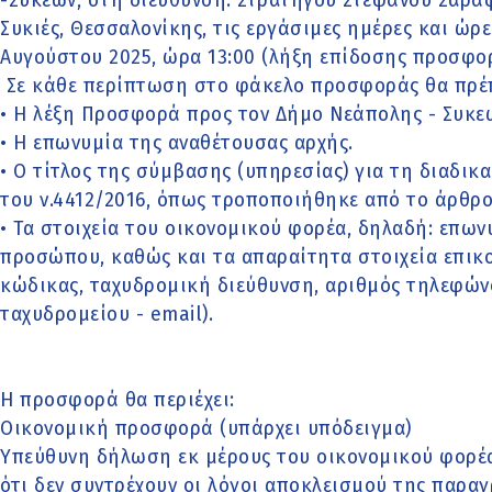
-Συκεών, στη διεύθυνση: Στρατηγού Στεφάνου Σαράφ
Συκιές, Θεσσαλονίκης, τις εργάσιμες ημέρες και ώρ
Αυγούστου 2025, ώρα 13:00 (λήξη επίδοσης προσφο
Σε κάθε περίπτωση στο φάκελο προσφοράς θα πρέπ
• Η λέξη Προσφορά προς τον Δήμο Νεάπολης - Συκε
• Η επωνυμία της αναθέτουσας αρχής.
• Ο τίτλος της σύμβασης (υπηρεσίας) για τη διαδικ
του ν.4412/2016, όπως τροποποιήθηκε από το άρθρο 
• Τα στοιχεία του οικονομικού φορέα, δηλαδή: επω
προσώπου, καθώς και τα απαραίτητα στοιχεία επικο
κώδικας, ταχυδρομική διεύθυνση, αριθμός τηλεφών
ταχυδρομείου - email).
Η προσφορά θα περιέχει:
Οικονομική προσφορά (υπάρχει υπόδειγμα)
Υπεύθυνη δήλωση εκ μέρους του οικονομικού φορ
ότι δεν συντρέχουν οι λόγοι αποκλεισμού της παρα