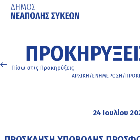
Μετάβαση
στο
κυρίως
ΠΡΟΚΗΡΎΞΕΙ
περιεχόμενο
Πίσω στις Προκηρύξεις
ΑΡΧΙΚΉ
/
ΕΝΗΜΈΡΩΣΗ
/
ΠΡΟΚΗ
24 Ιουλίου 20
ΠΡΟΣΚΛΗΣΗ ΥΠΟΒΟΛΗΣ ΠΡΟΣΦΟΡΑ