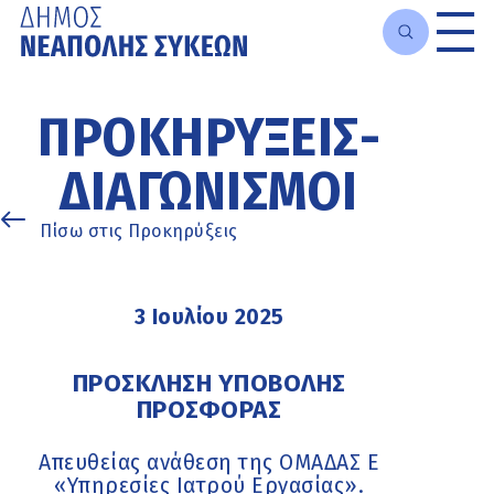
Μετάβαση
στο
ΠΡΟΚΗΡΎΞΕΙΣ-
κυρίως
περιεχόμενο
ΔΙΑΓΩΝΙΣΜΟΊ
Πίσω στις Προκηρύξεις
3 Ιουλίου 2025
ΠΡΟΣΚΛΗΣΗ ΥΠΟΒΟΛΗΣ
ΠΡΟΣΦΟΡΑΣ
Απευθείας ανάθεση της ΟΜΑΔΑΣ Ε
«Υπηρεσίες Ιατρού Εργασίας».