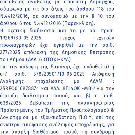
απευθείας ανάθεσης με απόφαση Δημάρχου,
σύμφωνα με τις διατάξεις του άρθρου 118 του
Ν.4412/2016, σε συνδυασμό με την § 10 του
άρθρου 6 του Ν.4412/2016 (Παρέκκλιση).
Η σχετική διαδικασία και το με αρ. πρωτ.
19269/30-05-2025 τεύχος τεχνικών
προδιαγραφών έχει εγκριθεί με την αριθ.
277/2025 απόφαση της Δημοτικής Επιτροπής
του Δήμου (ΑΔΑ: 6ΙΟΤΩΚΙ-ΚΥΛ).
Για την κάλυψη της δαπάνης έχει εκδοθεί α) η
υπ’ αριθ. 578/20501/10-06-2025 Απόφαση
Ανάληψης υποχρέωσης με ΑΔΑΜ :
25REQ016978874 και ΑΔΑ: 9ΠΙ4ΩΚΙ-ΜΒΨ για την
ύπαρξη διαθέσιμου ποσού, και β) η αριθ.
638/2025 βεβαίωση της αναπληρώτριας
Προϊσταμένης του Τμήματος Προϋπολογισμού &
Λογιστηρίου με εξουσιοδότηση Π.Ο.Υ, επί της
ανωτέρω απόφασης ανάληψης υποχρέωσης, για
την ύπαρξη διαθέσιμου ποσού, τη συνδρομή