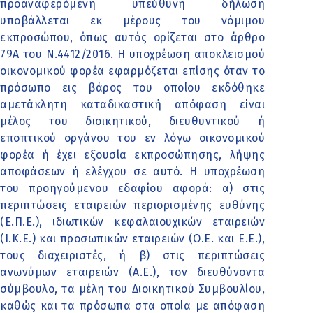
προαναφερόμενη υπεύθυνη δήλωση
υποβάλλεται εκ μέρους του νόμιμου
εκπροσώπου, όπως αυτός ορίζεται στο άρθρο
79Α του Ν.4412/2016. Η υποχρέωση αποκλεισμού
οικονομικού φορέα εφαρμόζεται επίσης όταν το
πρόσωπο εις βάρος του οποίου εκδόθηκε
αμετάκλητη καταδικαστική απόφαση είναι
μέλος του διοικητικού, διευθυντικού ή
εποπτικού οργάνου του εν λόγω οικονομικού
φορέα ή έχει εξουσία εκπροσώπησης, λήψης
αποφάσεων ή ελέγχου σε αυτό. Η υποχρέωση
του προηγούμενου εδαφίου αφορά: α) στις
περιπτώσεις εταιρειών περιορισμένης ευθύνης
(Ε.Π.Ε.), ιδιωτικών κεφαλαιουχικών εταιρειών
(Ι.Κ.Ε.) και προσωπικών εταιρειών (Ο.Ε. και Ε.Ε.),
τους διαχειριστές, ή β) στις περιπτώσεις
ανωνύμων εταιρειών (Α.Ε.), τον διευθύνοντα
σύμβουλο, τα μέλη του Διοικητικού Συμβουλίου,
καθώς και τα πρόσωπα στα οποία με απόφαση