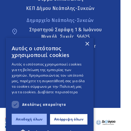
ΚΕΠ Δήμου Νεάπολης-Συκεών
Δημαρχείο Νεάπολης-Συκεών
Στρατηγού Σαράφη 1 & Ιωάννου
Μιχαήλ, Συκιές, 56625
×
neapoli.sykies@ddt.gov.gr
Αυτός ο ιστότοπος
χρησιμοποιεί cookies
Ακολουθήστε
Αυτός ο ιστότοπος χρησιμοποιεί cookies
για τη βελτίωση της εμπειρίας των
χρηστών. Χρησιμοποιώντας τον ιστότοπό
μας, παρέχετε τη συγκατάθεσή σας για όλα
English Version
τα cookies σύμφωνα με την Πολιτική μας
για τα cookies.
Διαβάστε περισσότερα
An
project
Απολύτως απαραίτητα
Αποδοχή όλων
Απόρριψη όλων