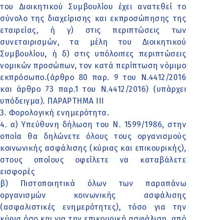
του Διοικητικού Συμβουλίου έχει ανατεθεί το
σύνολο της διαχείρισης και εκπροσώπησης της
εταιρείας, ή γ) στις περιπτώσεις των
συνεταιρισμών, τα μέλη του Διοικητικού
Συμβουλίου, ή δ) στις υπόλοιπες περιπτώσεις
νομικών προσώπων, τον κατά περίπτωση νόμιμο
εκπρόσωπο.(άρθρο 80 παρ. 9 του Ν.4412/2016
και άρθρο 73 παρ.1 του Ν.4412/2016) (υπάρχει
υπόδειγμα). ΠΑΡΑΡΤΗΜΑ ΙΙΙ
3. Φορολογική ενημερότητα.
4. α) Υπεύθυνη δήλωση του Ν. 1599/1986, στην
οποία θα δηλώνετε όλους τους οργανισμούς
κοινωνικής ασφάλισης (κύριας και επικουρικής),
στους οποίους οφείλετε να καταβάλετε
εισφορές
β) Πιστοποιητικά όλων των παραπάνω
οργανισμών κοινωνικής ασφάλισης
(ασφαλιστικές ενημερότητες), τόσο για την
κύρια όσο και για την επικουρική ασφάλιση, από