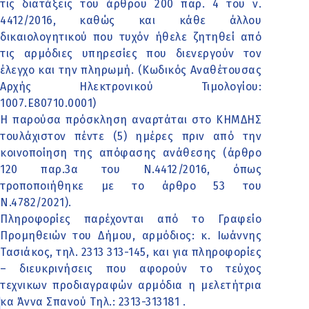
τις διατάξεις του άρθρου 200 παρ. 4 του ν.
4412/2016, καθώς και κάθε άλλου
δικαιολογητικού που τυχόν ήθελε ζητηθεί από
τις αρμόδιες υπηρεσίες που διενεργούν τον
έλεγχο και την πληρωμή. (Κωδικός Αναθέτουσας
Αρχής Ηλεκτρονικού Τιμολογίου:
1007.Ε80710.0001)
Η παρούσα πρόσκληση αναρτάται στο ΚΗΜΔΗΣ
τουλάχιστον πέντε (5) ημέρες πριν από την
κοινοποίηση της απόφασης ανάθεσης (άρθρο
120 παρ.3α του Ν.4412/2016, όπως
τροποποιήθηκε με το άρθρο 53 του
Ν.4782/2021).
Πληροφορίες παρέχονται από το Γραφείο
Προμηθειών του Δήμου, αρμόδιος: κ. Ιωάννης
Τασιάκος, τηλ. 2313 313-145, και για πληροφορίες
– διευκρινήσεις που αφορούν το τεύχος
τεχνικων προδιαγραφών αρμόδια η μελετήτρια
κα Άννα Σπανού Τηλ.: 2313-313181 .