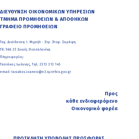
ΔΙΕΥΘΥΝΣΗ ΟΙΚΟΝΟΜΙΚΩΝ ΥΠΗΡΕΣΙΩΝ
ΤΜΗΜΑ ΠΡΟΜΗΘΕΙΩΝ & ΑΠΟΘΗΚΩΝ
ΓΡΑΦΕΙΟ ΠΡΟΜΗΘΕΙΩΝ
Ταχ. Διεύθυνση: Ι. Μιχαήλ - Στρ. Στεφ. Σαράφη
ΤΚ: 566 25 Συκιές Θεσσαλονίκη
Πληροφορίες:
Τασιάκος Ιωάννης, Τηλ. 2313 313 145
email: tasiakos.ioannis@n3.syzefxis.gov.gr
Προς
κάθε ενδιαφερόμενο
Οικονομικό φορέα
ΠΡΟΣΚΛΗΣΗ ΥΠΟΒΟΛΗΣ ΠΡΟΣΦΟΡΑΣ