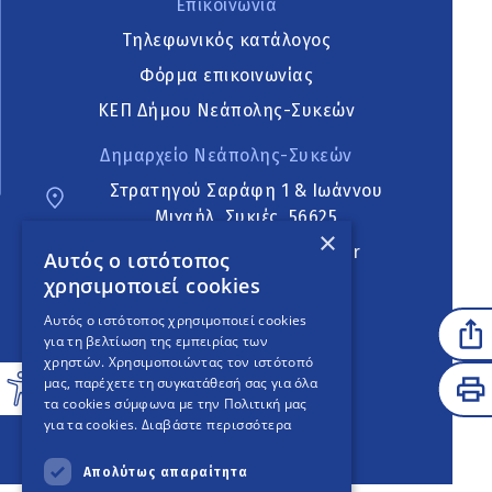
Επικοινωνία
Τηλεφωνικός κατάλογος
Φόρμα επικοινωνίας
ΚΕΠ Δήμου Νεάπολης-Συκεών
Δημαρχείο Νεάπολης-Συκεών
Στρατηγού Σαράφη 1 & Ιωάννου
Μιχαήλ, Συκιές, 56625
×
neapoli.sykies@ddt.gov.gr
Αυτός ο ιστότοπος
χρησιμοποιεί cookies
Ακολουθήστε
Αυτός ο ιστότοπος χρησιμοποιεί cookies
για τη βελτίωση της εμπειρίας των
χρηστών. Χρησιμοποιώντας τον ιστότοπό
μας, παρέχετε τη συγκατάθεσή σας για όλα
English Version
τα cookies σύμφωνα με την Πολιτική μας
για τα cookies.
Διαβάστε περισσότερα
An
project
Απολύτως απαραίτητα