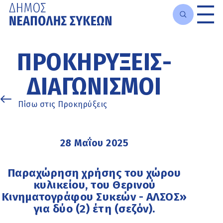
Μετάβαση
στο
ΠΡΟΚΗΡΎΞΕΙΣ-
κυρίως
περιεχόμενο
ΔΙΑΓΩΝΙΣΜΟΊ
Πίσω στις Προκηρύξεις
28 Μαΐου 2025
Παραχώρηση χρήσης του χώρου
κυλικείου, του Θερινού
Κινηματογράφου Συκεών - ΑΛΣΟΣ»
για δύο (2) έτη (σεζόν).