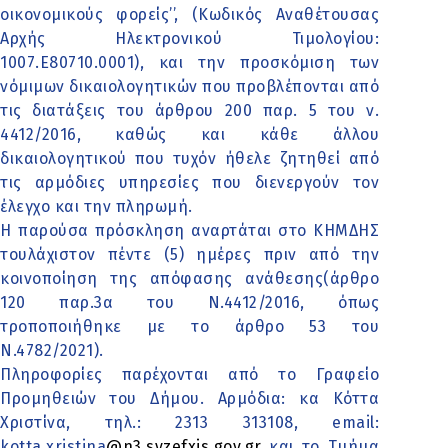
οικονομικούς φορείς’’, (Κωδικός Αναθέτουσας
Αρχής Ηλεκτρονικού Τιμολογίου:
1007.Ε80710.0001), και την προσκόμιση των
νόμιμων δικαιολογητικών που προβλέπονται από
τις διατάξεις του άρθρου 200 παρ. 5 του ν.
4412/2016, καθώς και κάθε άλλου
δικαιολογητικού που τυχόν ήθελε ζητηθεί από
τις αρμόδιες υπηρεσίες που διενεργούν τον
έλεγχο και την πληρωμή.
Η παρούσα πρόσκληση αναρτάται στο ΚΗΜΔΗΣ
τουλάχιστον πέντε (5) ημέρες πριν από την
κοινοποίηση της απόφασης ανάθεσης(άρθρο
120 παρ.3α του Ν.4412/2016, όπως
τροποποιήθηκε με το άρθρο 53 του
Ν.4782/2021).
Πληροφορίες παρέχονται από το Γραφείο
Προμηθειών του Δήμου. Αρμόδια: κα Κόττα
Χριστίνα, τηλ.: 2313 313108, email:
kotta.xristina
@n3.syzefxis.gov.gr
και το Τμήμα