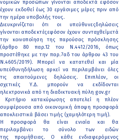
νομικών προσώπων γίνονται αποδεκτά εφόσον
έχουν εκδοθεί έως 30 εργάσιμες μέρες πριν από
την ημέρα υποβολής τους.
Διευκρινίζεται ότι οι υπεύθυνεςδηλώσεις
γίνονται αποδεκτέςεφόσον έχουν συνταχθείμετά
την κοινοποίηση της παρούσας πρόσκλησης
(άρθρο 80 παρ.12 του Ν.4412/2016, όπως
προστέθηκε με την παρ.7αδ του άρθρου 43 του
Ν.4605/2019). Μπορεί να κατατεθεί και μία
υπεύθυνηδήλωση αρκεί να περιλαμβάνει όλες
τις απαιτούμενες δηλώσεις. Επιπλέον, οι
σχετικές Υ.Δ. μπορούν να εκδίδονται
ηλεκτρονικά από τη διαδικτυακή πύλη gov.gr
Κριτήριο κατακύρωσης αποτελεί η πλέον
συμφέρουσα από οικονομική άποψη προσφορά
αποκλειστικά βάσει τιμής (χαμηλότερη τιμή).
Η προσφορά θα είναι ενιαία και θα
περιλαμβάνει το σύνολο των ειδών
της προμήθειας. Ο κάθε ενδιαφερόμενος