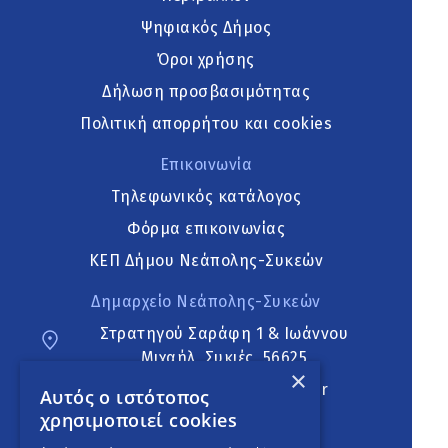
Ψηφιακός Δήμος
Όροι χρήσης
Δήλωση προσβασιμότητας
Πολιτική απορρήτου και cookies
Επικοινωνία
Τηλεφωνικός κατάλογος
Φόρμα επικοινωνίας
ΚΕΠ Δήμου Νεάπολης-Συκεών
Δημαρχείο Νεάπολης-Συκεών
Στρατηγού Σαράφη 1 & Ιωάννου
Μιχαήλ, Συκιές, 56625
×
neapoli.sykies@ddt.gov.gr
Αυτός ο ιστότοπος
χρησιμοποιεί cookies
Ακολουθήστε