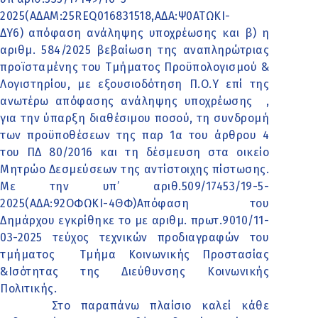
2025(ΑΔΑΜ:25REQ016831518,ΑΔΑ:Ψ0ΑΤΩΚΙ-
ΔΥ6) απόφαση ανάληψης υποχρέωσης και β) η
αριθμ. 584/2025 βεβαίωση της αναπληρώτριας
προϊσταμένης του Τμήματος Προϋπολογισμού &
Λογιστηρίου, με εξουσιοδότηση Π.Ο.Υ επί της
ανωτέρω απόφασης ανάληψης υποχρέωσης
,
για την ύπαρξη διαθέσιμου ποσού, τη συνδρομή
των προϋποθέσεων της παρ 1α του άρθρου 4
του ΠΔ 80/2016 και τη δέσμευση στα οικείο
Μητρώο Δεσμεύσεων της αντίστοιχης πίστωσης.
Με την υπ’ αριθ.509/17453/19-5-
2025(ΑΔΑ:92ΟΦΩΚΙ-4ΘΦ)Απόφαση του
Δημάρχου εγκρίθηκε το με αριθμ. πρωτ.9010/11-
03-2025 τεύχος τεχνικών προδιαγραφών του
τμήματος
Τμήμα Κοινωνικής Προστασίας
&Ισότητας της Διεύθυνσης Κοινωνικής
Πολιτικής.
Στο παραπάνω πλαίσιο καλεί κάθε