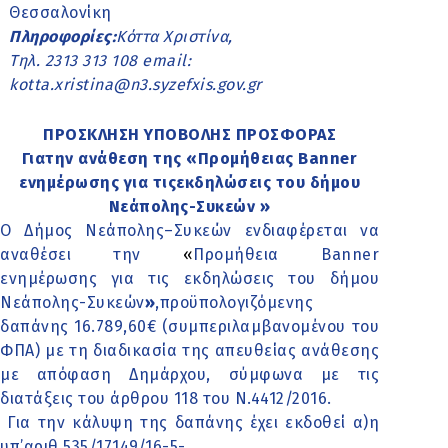
Θεσσαλονίκη
Πληροφορίες:
Κόττα Χριστίνα,
Τηλ. 2313 313 108
email:
kotta.xristina@n3.syzefxis.gov.gr
ΠΡΟΣΚΛΗΣΗ ΥΠΟΒΟΛΗΣ ΠΡΟΣΦΟΡΑΣ
Γιατην ανάθεση της «Προμήθειας Banner
ενημέρωσης για τιςεκδηλώσεις του δήμου
Νεάπολης-Συκεών »
Ο Δήμος Νεάπολης–Συκεών ενδιαφέρεται να
αναθέσει την
«
Προμήθεια Banner
ενημέρωσης για τις εκδηλώσεις του δήμου
Νεάπολης-Συκεών
»
,προϋπολογιζόμενης
δαπάνης 16.789,60€ (συμπεριλαμβανομένου του
ΦΠΑ) με τη διαδικασία της απευθείας ανάθεσης
με απόφαση Δημάρχου, σύμφωνα με τις
διατάξεις του άρθρου 118 του Ν.4412/2016.
Για την κάλυψη της δαπάνης έχει εκδοθεί α)η
υπ’αριθ.535/17149/16-5-