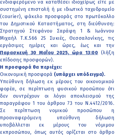
ενδιαφερόμενο να καταθέσει ιδιοχείρως είτε με
συστημένη επιστολή ή με ιδιωτικό ταχυδρομείο
(courier), φάκελο προσφοράς στο πρωτόκολλο
του Δημοτικού Καταστήματος, στη διεύθυνση:
Στρατηγού Στεφάνου Σαράφη 1 & Ιωάννου
Μιχαήλ Τ.Κ.566 25 Συκιές, Θεσσαλονίκης, τις
εργάσιμες ημέρες και ώρες, έως και την
Παρασκευή 30 Μαΐου 2025, ώρα 13:00
(λήξη
επίδοσης προσφορών).
Η προσφορά θα περιέχει:
Οικονομική προσφορά
(υπάρχει υπόδειγμα).
Υπεύθυνη δήλωση εκ μέρους του οικονομικού
φορέα, σε περίπτωση φυσικού προσώπου ότι
δεν συντρέχουν οι λόγοι αποκλεισμού της
παραγράφου 1 του άρθρου 73 του Ν.4412/2016.
Σε περίπτωση νομικού προσώπου η
προαναφερόμενη υπεύθυνη δήλωση
υποβάλλεται εκ μέρους του νόμιμου
εκπροσώπου, όπως αυτός ορίζεται στο άρθρο