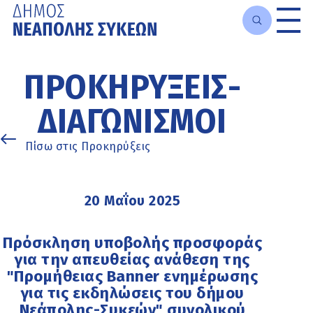
Μετάβαση
στο
ΠΡΟΚΗΡΎΞΕΙΣ-
κυρίως
περιεχόμενο
ΔΙΑΓΩΝΙΣΜΟΊ
Πίσω στις Προκηρύξεις
20 Μαΐου 2025
Πρόσκληση υποβολής προσφοράς
για την απευθείας ανάθεση της
"Προμήθειας Banner ενημέρωσης
για τις εκδηλώσεις του δήμου
Νεάπολης-Συκεών" συνολικού