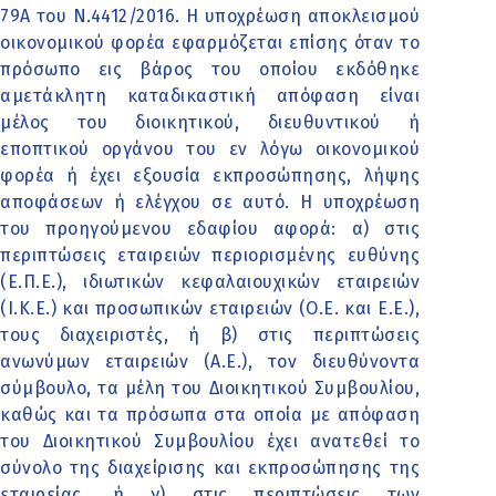
79Α του Ν.4412/2016. Η υποχρέωση αποκλεισμού
οικονομικού φορέα εφαρμόζεται επίσης όταν το
πρόσωπο εις βάρος του οποίου εκδόθηκε
αμετάκλητη καταδικαστική απόφαση είναι
μέλος του διοικητικού, διευθυντικού ή
εποπτικού οργάνου του εν λόγω οικονομικού
φορέα ή έχει εξουσία εκπροσώπησης, λήψης
αποφάσεων ή ελέγχου σε αυτό. Η υποχρέωση
του προηγούμενου εδαφίου αφορά: α) στις
περιπτώσεις εταιρειών περιορισμένης ευθύνης
(Ε.Π.Ε.), ιδιωτικών κεφαλαιουχικών εταιρειών
(Ι.Κ.Ε.) και προσωπικών εταιρειών (Ο.Ε. και Ε.Ε.),
τους διαχειριστές, ή β) στις περιπτώσεις
ανωνύμων εταιρειών (Α.Ε.), τον διευθύνοντα
σύμβουλο, τα μέλη του Διοικητικού Συμβουλίου,
καθώς και τα πρόσωπα στα οποία με απόφαση
του Διοικητικού Συμβουλίου έχει ανατεθεί το
σύνολο της διαχείρισης και εκπροσώπησης της
εταιρείας, ή γ) στις περιπτώσεις των