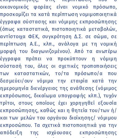
οικονομικός φορέας είναι νομικό πρόσωπο,
προσκομίζει τα κατά περίπτωση νομιμοποιητικά
έγγραφα σύστασης και νόμιμης εκπροσώπησης
(όπως καταστατικά, πιστοποιητικά μεταβολών,
αντίστοιχα ΦΕΚ, συγκρότηση Δ.Σ. σε σώμα, σε
περίπτωση Α.Ε., κλπ., ανάλογα με τη νομική
μορφή του διαγωνιζομένου). Από τα ανωτέρω
έγγραφα πρέπει να προκύπτουν η νόμιμη
σύστασή του, όλες οι σχετικές τροποποιήσεις
των καταστατικών, το/τα πρόσωπο/α που
δεσμεύει/ουν νόμιμα την εταιρία κατά την
ημερομηνία διενέργειας της ανάθεσης (νόμιμος
εκπρόσωπος, δικαίωμα υπογραφής κλπ.), τυχόν
τρίτοι, στους οποίους έχει χορηγηθεί εξουσία
εκπροσώπησης, καθώς και η θητεία του/των ή/
και των μελών του οργάνου διοίκησης/ νόμιμου
εκπροσώπου. Τα σχετικά πιστοποιητικά για την
απόδειξη της ισχύουσας εκπροσώπησης