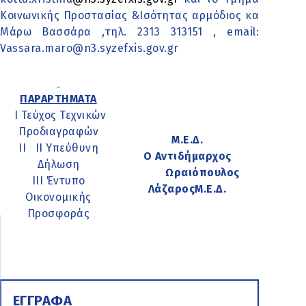
Κοινωνικής Προστασίας &Ισότητας
αρμόδιος κα
Μάρω Βασσάρα ,τηλ. 2313 313151 , email:
Vassara.maro@n3.syzefxis.gov.gr
ΠΑΡΑΡΤΗΜΑΤΑ
Ι Τεύχος Τεχνικών
Προδιαγραφών
Μ.Ε.Δ.
ΙΙ ΙΙ Υπεύθυνη
Ο Αντιδήμαρχος
Δήλωση
Ωραιόπουλος
ΙΙΙ Έντυπο
ΛάζαροςΜ.Ε.Δ.
Οικονομικής
Προσφοράς
ΕΓΓΡΑΦΑ