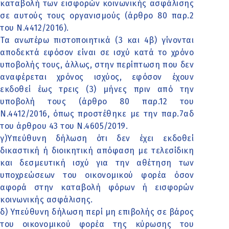
καταβολή των εισφορών κοινωνικής ασφάλισης
σε αυτούς τους οργανισμούς (άρθρο 80 παρ.2
του Ν.4412/2016).
Τα ανωτέρω πιστοποιητικά (3 και 4β) γίνονται
αποδεκτά εφόσον είναι σε ισχύ κατά το χρόνο
υποβολής τους, άλλως, στην περίπτωση που δεν
αναφέρεται χρόνος ισχύος, εφόσον έχουν
εκδοθεί έως τρεις (3) μήνες πριν από την
υποβολή τους (άρθρο 80 παρ.12 του
Ν.4412/2016, όπως προστέθηκε με την παρ.7αδ
του άρθρου 43 του Ν.4605/2019.
γ)Υπεύθυνη δήλωση ότι δεν έχει εκδοθεί
δικαστική ή διοικητική απόφαση με τελεσίδικη
και δεσμευτική ισχύ για την αθέτηση των
υποχρεώσεων του οικονομικού φορέα όσον
αφορά στην καταβολή φόρων ή εισφορών
κοινωνικής ασφάλισης.
δ) Υπεύθυνη δήλωση περί μη επιβολής σε βάρος
του οικονομικού φορέα της κύρωσης του