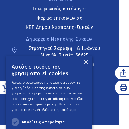
Τηλεφωνικός κατάλογος
Φόρμα επικοινωνίας
ΚΕΠ Δήμου Νεάπολης-Συκεών
Δημαρχείο Νεάπολης-Συκεών
Στρατηγού Σαράφη 1 & Ιωάννου
Μιχαήλ, Συκιές, 56625
×
neapoli.sykies@ddt.gov.gr
Αυτός ο ιστότοπος
χρησιμοποιεί cookies
Ακολουθήστε
Αυτός ο ιστότοπος χρησιμοποιεί cookies
για τη βελτίωση της εμπειρίας των
χρηστών. Χρησιμοποιώντας τον ιστότοπό
μας, παρέχετε τη συγκατάθεσή σας για όλα
English Version
τα cookies σύμφωνα με την Πολιτική μας
για τα cookies.
Διαβάστε περισσότερα
An
project
Απολύτως απαραίτητα