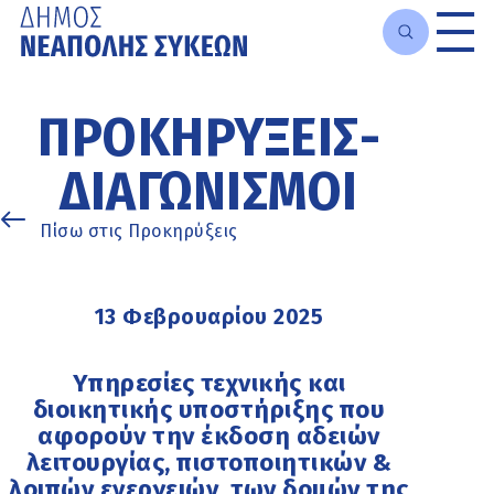
Μετάβαση
στο
ΠΡΟΚΗΡΎΞΕΙΣ-
κυρίως
περιεχόμενο
ΔΙΑΓΩΝΙΣΜΟΊ
Πίσω στις Προκηρύξεις
13 Φεβρουαρίου 2025
Υπηρεσίες τεχνικής και
διοικητικής υποστήριξης που
αφορούν την έκδοση αδειών
λειτουργίας, πιστοποιητικών &
λοιπών ενεργειών, των δομών της