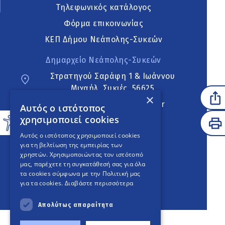
Τηλεφωνικός κατάλογος
Φόρμα επικοινωνίας
ΚΕΠ Δήμου Νεάπολης-Συκεών
Δημαρχείο Νεάπολης-Συκεών
Στρατηγού Σαράφη 1 & Ιωάννου
Μιχαήλ, Συκιές, 56625
×
neapoli.sykies@ddt.gov.gr
Αυτός ο ιστότοπος
χρησιμοποιεί cookies
Ακολουθήστε
Αυτός ο ιστότοπος χρησιμοποιεί cookies
για τη βελτίωση της εμπειρίας των
χρηστών. Χρησιμοποιώντας τον ιστότοπό
μας, παρέχετε τη συγκατάθεσή σας για όλα
English Version
τα cookies σύμφωνα με την Πολιτική μας
για τα cookies.
Διαβάστε περισσότερα
An
project
Απολύτως απαραίτητα