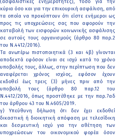
(ασφαλιστικές ενημερότητες), τόσο για την
κύρια όσο και για την επικουρική ασφάλιση, από
τα οποία να προκύπτουν ότι είστε ενήμεροι ως
προς τις υποχρεώσεις σας που αφορούν την
καταβολή των εισφορών κοινωνικής ασφάλισης
σε αυτούς τους οργανισμούς (άρθρο 80 παρ.2
του Ν.4412/2016).
Τα ανωτέρω πιστοποιητικά (3 και 4β) γίνονται
αποδεκτά εφόσον είναι σε ισχύ κατά το χρόνο
υποβολής τους, άλλως, στην περίπτωση που δεν
αναφέρεται χρόνος ισχύος, εφόσον έχουν
εκδοθεί έως τρεις (3) μήνες πριν από την
υποβολή τους (άρθρο 80 παρ.12 του
Ν.4412/2016, όπως προστέθηκε με την παρ.7αδ
του άρθρου 43 του Ν.4605/2019.
γ) Υπεύθυνη δήλωση ότι δεν έχει εκδοθεί
δικαστική ή διοικητική απόφαση με τελεσίδικη
και δεσμευτική ισχύ για την αθέτηση των
υποχρεώσεων του οικονομικού φορέα όσον