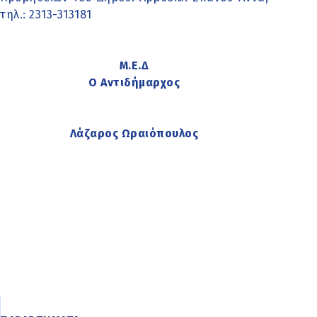
τηλ.: 2313-313181
Μ.Ε.Δ
Ο Αντιδήμαρχος
Λάζαρος Ωραιόπουλος