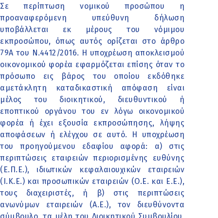
Σε περίπτωση νομικού προσώπου η
προαναφερόμενη υπεύθυνη δήλωση
υποβάλλεται εκ μέρους του νόμιμου
εκπροσώπου, όπως αυτός ορίζεται στο άρθρο
79Α του Ν.4412/2016. Η υποχρέωση αποκλεισμού
οικονομικού φορέα εφαρμόζεται επίσης όταν το
πρόσωπο εις βάρος του οποίου εκδόθηκε
αμετάκλητη καταδικαστική απόφαση είναι
μέλος του διοικητικού, διευθυντικού ή
εποπτικού οργάνου του εν λόγω οικονομικού
φορέα ή έχει εξουσία εκπροσώπησης, λήψης
αποφάσεων ή ελέγχου σε αυτό. Η υποχρέωση
του προηγούμενου εδαφίου αφορά: α) στις
περιπτώσεις εταιρειών περιορισμένης ευθύνης
(Ε.Π.Ε.), ιδιωτικών κεφαλαιουχικών εταιρειών
(Ι.Κ.Ε.) και προσωπικών εταιρειών (Ο.Ε. και Ε.Ε.),
τους διαχειριστές, ή β) στις περιπτώσεις
ανωνύμων εταιρειών (Α.Ε.), τον διευθύνοντα
σύμβουλο, τα μέλη του Διοικητικού Συμβουλίου,