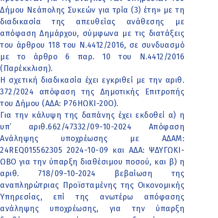
Δήμου Νεάπολης Συκεών για τρία (3) έτη» με τη
διαδικασία της απευθείας ανάθεσης με
απόφαση Δημάρχου, σύμφωνα με τις διατάξεις
του άρθρου 118 του Ν.4412/2016, σε συνδυασμό
με το άρθρο 6 παρ. 10 του Ν.4412/2016
(Παρέκκλιση).
Η σχετική διαδικασία έχει εγκριθεί με την αριθ.
372/2024 απόφαση της Δημοτικής Επιτροπής
του Δήμου (ΑΔΑ: Ρ76ΗΩΚΙ-20Ο).
Για την κάλυψη της δαπάνης έχει εκδοθεί α) η
υπ’ αριθ.662/47332/09-10-2024 Απόφαση
Ανάληψης υποχρέωσης με ΑΔΑΜ:
24REQ015562305 2024-10-09 και ΑΔΑ: ΨΔΥΓΩΚΙ-
ΩΒΟ για την ύπαρξη διαθέσιμου ποσού, και β) η
αριθ. 718/09-10-2024 βεβαίωση της
αναπληρώτριας Προϊσταμένης της Οικονομικής
Υπηρεσίας, επί της ανωτέρω απόφασης
ανάληψης υποχρέωσης, για την ύπαρξη