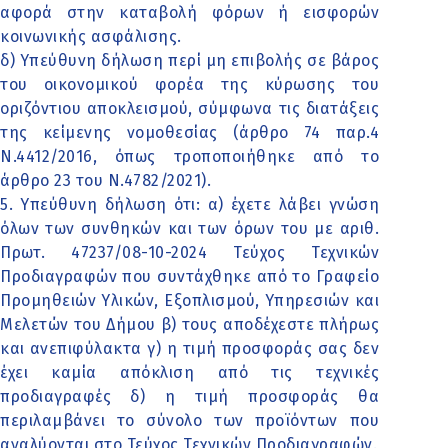
αφορά στην καταβολή φόρων ή εισφορών
κοινωνικής ασφάλισης.
δ) Υπεύθυνη δήλωση περί μη επιβολής σε βάρος
του οικονομικού φορέα της κύρωσης του
οριζόντιου αποκλεισμού, σύμφωνα τις διατάξεις
της κείμενης νομοθεσίας (άρθρο 74 παρ.4
Ν.4412/2016, όπως τροποποιήθηκε από το
άρθρο 23 του Ν.4782/2021).
5. Υπεύθυνη δήλωση ότι: α) έχετε λάβει γνώση
όλων των συνθηκών και των όρων του με αριθ.
Πρωτ. 47237/08-10-2024 Τεύχος Τεχνικών
Προδιαγραφών που συντάχθηκε από το Γραφείο
Προμηθειών Υλικών, Εξοπλισμού, Υπηρεσιών και
Μελετών του Δήμου β) τους αποδέχεστε πλήρως
και ανεπιφύλακτα γ) η τιμή προσφοράς σας δεν
έχει καμία απόκλιση από τις τεχνικές
προδιαγραφές δ) η τιμή προσφοράς θα
περιλαμβάνει το σύνολο των προϊόντων που
αναλύονται στο Τεύχος Τεχνικών Προδιαγραφών.