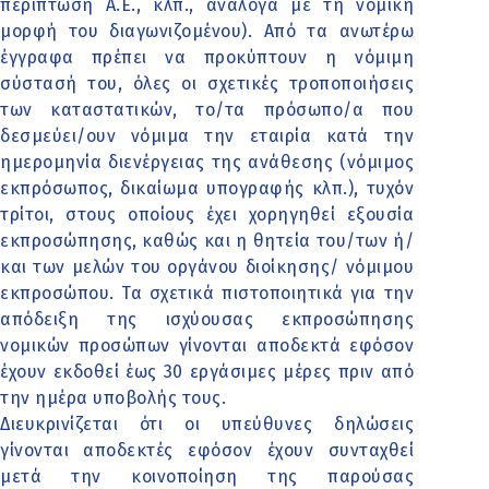
περίπτωση Α.Ε., κλπ., ανάλογα με τη νομική
μορφή του διαγωνιζομένου). Από τα ανωτέρω
έγγραφα πρέπει να προκύπτουν η νόμιμη
σύστασή του, όλες οι σχετικές τροποποιήσεις
των καταστατικών, το/τα πρόσωπο/α που
δεσμεύει/ουν νόμιμα την εταιρία κατά την
ημερομηνία διενέργειας της ανάθεσης (νόμιμος
εκπρόσωπος, δικαίωμα υπογραφής κλπ.), τυχόν
τρίτοι, στους οποίους έχει χορηγηθεί εξουσία
εκπροσώπησης, καθώς και η θητεία του/των ή/
και των μελών του οργάνου διοίκησης/ νόμιμου
εκπροσώπου. Τα σχετικά πιστοποιητικά για την
απόδειξη της ισχύουσας εκπροσώπησης
νομικών προσώπων γίνονται αποδεκτά εφόσον
έχουν εκδοθεί έως 30 εργάσιμες μέρες πριν από
την ημέρα υποβολής τους.
Διευκρινίζεται ότι οι υπεύθυνες δηλώσεις
γίνονται αποδεκτές εφόσον έχουν συνταχθεί
μετά την κοινοποίηση της παρούσας