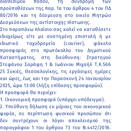
διαθέσιμου ποσού, τη συνδρομή των
προϋποθέσεων της παρ. 1α του άρθρου 4 του ΠΔ
80/2016 και τη δέσμευση στο οικείο Μητρώο
Δεσμεύσεων της αντίστοιχης πίστωσης.
Στο παραπάνω πλαίσιο σας καλεί να καταθέσετε
ιδιοχείρως είτε με συστημένη επιστολή ή με
ιδιωτικό ταχυδρομείο (courier), φάκελο
προσφοράς στο πρωτόκολλο του Δημοτικού
Καταστήματος, στη διεύθυνση: Στρατηγού
Στεφάνου Σαράφη 1 & Ιωάννου Μιχαήλ Τ.Κ.566
25 Συκιές, Θεσσαλονίκης, τις εργάσιμες ημέρες
και ώρες, έως και την Παρασκευή 24 Ιανουαρίου
2025, ώρα 13:00 (λήξη επίδοσης προσφορών).
Η προσφορά θα περιέχει:
1. Οικονομική προσφορά (υπάρχει υπόδειγμα).
2. Υπεύθυνη δήλωση εκ μέρους του οικονομικού
φορέα, σε περίπτωση φυσικού προσώπου ότι
δεν συντρέχουν οι λόγοι αποκλεισμού της
παραγράφου 1 του άρθρου 73 του Ν.4412/2016.