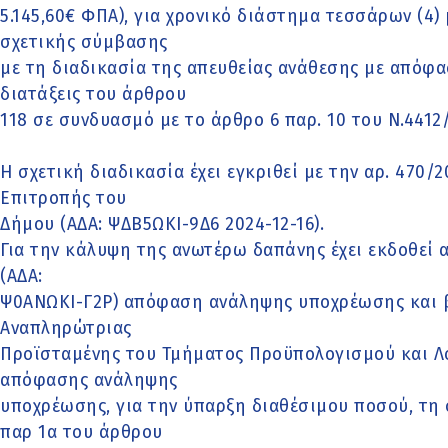
5.145,60€ ΦΠΑ), για χρονικό διάστημα τεσσάρων (4
σχετικής σύμβασης
με τη διαδικασία της απευθείας ανάθεσης με απόφ
διατάξεις του άρθρου
118 σε συνδυασμό με το άρθρο 6 παρ. 10 του Ν.4412/
Η σχετική διαδικασία έχει εγκριθεί με την αρ. 470
Επιτροπής του
Δήμου (ΑΔΑ: ΨΔΒ5ΩΚΙ-9Δ6 2024-12-16).
Για την κάλυψη της ανωτέρω δαπάνης έχει εκδοθεί α
(ΑΔΑ:
Ψ0ΑΝΩΚΙ-Γ2Ρ) απόφαση ανάληψης υποχρέωσης και β
Αναπληρώτριας
Προϊσταμένης του Τμήματος Προϋπολογισμού και Λο
απόφασης ανάληψης
υποχρέωσης, για την ύπαρξη διαθέσιμου ποσού, τ
παρ 1α του άρθρου