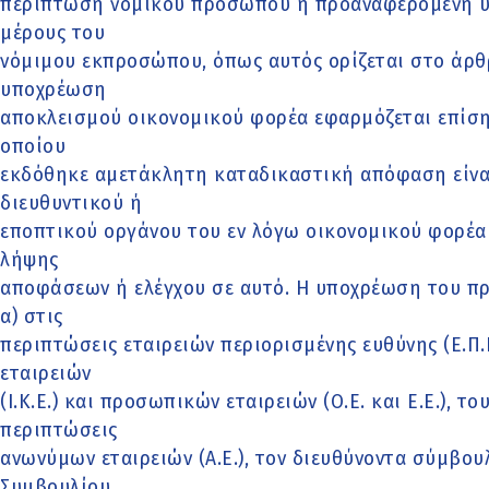
περίπτωση νομικού προσώπου η προαναφερόμενη υ
μέρους του
νόμιμου εκπροσώπου, όπως αυτός ορίζεται στο άρθρ
υποχρέωση
αποκλεισμού οικονομικού φορέα εφαρμόζεται επίση
οποίου
εκδόθηκε αμετάκλητη καταδικαστική απόφαση είναι
διευθυντικού ή
εποπτικού οργάνου του εν λόγω οικονομικού φορέα
λήψης
αποφάσεων ή ελέγχου σε αυτό. Η υποχρέωση του π
α) στις
περιπτώσεις εταιρειών περιορισμένης ευθύνης (Ε.Π.
εταιρειών
(Ι.Κ.Ε.) και προσωπικών εταιρειών (Ο.Ε. και Ε.Ε.), του
περιπτώσεις
ανωνύμων εταιρειών (Α.Ε.), τον διευθύνοντα σύμβου
Συμβουλίου,