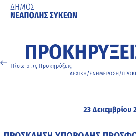
Μετάβαση
στο
κυρίως
ΠΡΟΚΗΡΎΞΕΙ
περιεχόμενο
Πίσω στις Προκηρύξεις
ΑΡΧΙΚΉ
/
ΕΝΗΜΈΡΩΣΗ
/
ΠΡΟΚΗ
23 Δεκεμβρίου 
ΠΡΟΣΚΛΗΣΗ ΥΠΟΒΟΛΗΣ ΠΡΟΣΦΟΡΑ