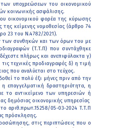
η των υποχρεώσεων του οικονομικού
ών κοινωνικής ασφάλισης.
του οικονομικού φορέα της κύρωσης
ς της κείμενης νομοθεσίας (άρθρο 74
ο 23 του Ν.4782/2021).
ων των συνθηκών και των όρων του με
ροδιαγραφών (Τ.Τ.Π) που συντάχθηκε
δέχεστε πλήρως και ανεπιφύλακτα γ)
τις τεχνικές προδιαγραφές δ) η τιμή
ας που αναλύεται στο τεύχος.
δοθεί το πολύ έξι μήνες πριν από την
 η επαγγελματική δραστηριότητα, η
με το αντικείμενο των υπηρεσιών ή
ίας δημόσιας οικονομικής υπηρεσίας
το αριθ.πρωτ.15258/05-03-2024 Τ.Τ.Π
ας πρόσκλησης.
προσώπησης, στις περιπτώσεις που ο