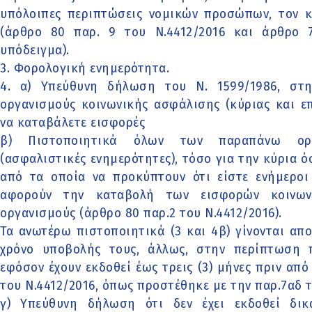
υπόλοιπες περιπτώσεις νομικών προσώπων, τον 
(άρθρο 80 παρ. 9 του Ν.4412/2016 και άρθρο 73
υπόδειγμα).
3. Φορολογική ενημερότητα.
4. α) Υπεύθυνη δήλωση του Ν. 1599/1986, στ
οργανισμούς κοινωνικής ασφάλισης (κύριας και επ
να καταβάλετε εισφορές
β) Πιστοποιητικά όλων των παραπάνω οργ
(ασφαλιστικές ενημερότητες), τόσο για την κύρια ό
από τα οποία να προκύπτουν ότι είστε ενήμεροι
αφορούν την καταβολή των εισφορών κοινων
οργανισμούς (άρθρο 80 παρ.2 του Ν.4412/2016).
Τα ανωτέρω πιστοποιητικά (3 και 4β) γίνονται απ
χρόνο υποβολής τους, άλλως, στην περίπτωση π
εφόσον έχουν εκδοθεί έως τρεις (3) μήνες πριν από
του Ν.4412/2016, όπως προστέθηκε με την παρ.7αδ 
γ) Υπεύθυνη δήλωση ότι δεν έχει εκδοθεί δι