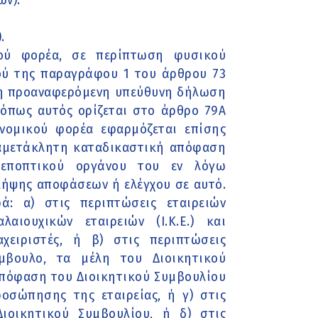
ών).
.
ού φορέα, σε περίπτωση φυσικού
ού της παραγράφου 1 του άρθρου 73
 η προαναφερόμενη υπεύθυνη δήλωση
όπως αυτός ορίζεται στο άρθρο 79Α
νομικού φορέα εφαρμόζεται επίσης
 αμετάκλητη καταδικαστική απόφαση
ή εποπτικού οργάνου του εν λόγω
λήψης αποφάσεων ή ελέγχου σε αυτό.
: α) στις περιπτώσεις εταιρειών
λαιουχικών εταιρειών (Ι.Κ.Ε.) και
αχειριστές, ή β) στις περιπτώσεις
ύμβουλο, τα μέλη του Διοικητικού
απόφαση του Διοικητικού Συμβουλίου
ροσώπησης της εταιρείας, ή γ) στις
ιοικητικού Συμβουλίου, ή δ) στις