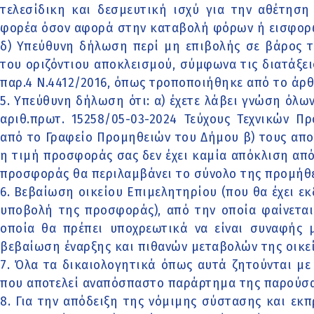
τελεσίδικη και δεσμευτική ισχύ για την αθέτησ
φορέα όσον αφορά στην καταβολή φόρων ή εισφορ
δ) Υπεύθυνη δήλωση περί μη επιβολής σε βάρος 
του οριζόντιου αποκλεισμού, σύμφωνα τις διατάξει
παρ.4 Ν.4412/2016, όπως τροποποιήθηκε από το άρθρ
5. Υπεύθυνη δήλωση ότι: α) έχετε λάβει γνώση όλ
αριθ.πρωτ. 15258/05-03-2024 Τεύχους Τεχνικών Π
από το Γραφείο Προμηθειών του Δήμου β) τους απο
η τιμή προσφοράς σας δεν έχει καμία απόκλιση από 
προσφοράς θα περιλαμβάνει το σύνολο της προμήθει
6. Βεβαίωση οικείου Επιμελητηρίου (που θα έχει εκ
υποβολή της προσφοράς), από την οποία φαίνεται
οποία θα πρέπει υποχρεωτικά να είναι συναφής 
βεβαίωση έναρξης και πιθανών μεταβολών της οικε
7. Όλα τα δικαιολογητικά όπως αυτά ζητούνται με 
που αποτελεί αναπόσπαστο παράρτημα της παρούσ
8. Για την απόδειξη της νόμιμης σύστασης και εκ