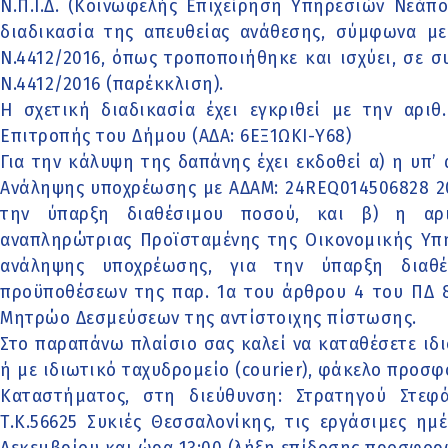
Ν.Π.Ι.Δ. (Κοινωφελής Επιχείρηση Υπηρεσιών Νεάπο
διαδικασία της απευθείας ανάθεσης, σύμφωνα με
Ν.4412/2016, όπως τροποποιήθηκε και ισχύει, σε 
Ν.4412/2016 (παρέκκλιση).
Η σχετική διαδικασία έχει εγκριθεί με την αρι
Επιτροπής του Δήμου (ΑΔΑ: 6ΕΞ1ΩΚΙ-Υ68)
Για την κάλυψη της δαπάνης έχει εκδοθεί α) η υπ’
Ανάληψης υποχρέωσης με ΑΔΑΜ: 24REQ014506828 20
την ύπαρξη διαθέσιμου ποσού, και β) η αρι
αναπληρώτριας Προϊσταμένης της Οικονομικής Υπ
ανάληψης υποχρέωσης, για την ύπαρξη διαθ
προϋποθέσεων της παρ. 1α του άρθρου 4 του ΠΔ 8
Μητρώο Δεσμεύσεων της αντίστοιχης πίστωσης.
Στο παραπάνω πλαίσιο σας καλεί να καταθέσετε ιδ
ή με ιδιωτικό ταχυδρομείο (courier), φάκελο προ
Καταστήματος, στη διεύθυνση: Στρατηγού Στε
Τ.Κ.56625 Συκιές Θεσσαλονίκης, τις εργάσιμες ημ