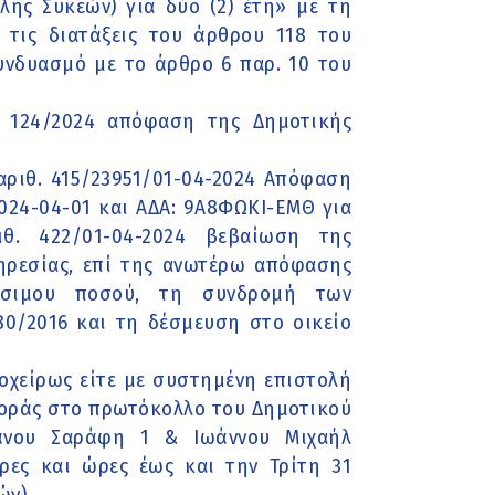
λης Συκεών) για δύο (2) έτη» με τη
 τις διατάξεις του άρθρου 118 του
συνδυασμό με το άρθρο 6 παρ. 10 του
θ. 124/2024 απόφαση της Δημοτικής
 αριθ. 415/23951/01-04-2024 Απόφαση
24-04-01 και ΑΔΑ: 9Α8ΦΩΚΙ-ΕΜΘ για
θ. 422/01-04-2024 βεβαίωση της
ηρεσίας, επί της ανωτέρω απόφασης
έσιμου ποσού, τη συνδρομή των
0/2016 και τη δέσμευση στο οικείο
ιοχείρως είτε με συστημένη επιστολή
σφοράς στο πρωτόκολλο του Δημοτικού
φάνου Σαράφη 1 & Ιωάννου Μιχαήλ
έρες και ώρες έως και την Τρίτη 31