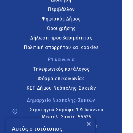
Περιβάλλον
Ψηφιακός Δήμος
Όροι χρήσης
Δήλωση προσβασιμότητας
Πολιτική απορρήτου και cookies
Επικοινωνία
Τηλεφωνικός κατάλογος
Φόρμα επικοινωνίας
ΚΕΠ Δήμου Νεάπολης-Συκεών
Δημαρχείο Νεάπολης-Συκεών
Στρατηγού Σαράφη 1 & Ιωάννου
Μιχαήλ, Συκιές, 56625
×
neapoli.sykies@ddt.gov.gr
Αυτός ο ιστότοπος