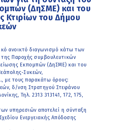
ομπών (ΔηΣΜΕ) και του
ς Κτιρίων του Δήμου
κεών
ικό ανοικτό διαγωνισμό κάτω των
η της Παροχής συμβουλευτικών
Μείωσης Εκπομπών (ΔηΣΜΕ) και του
Νεάπολης-Συκεών,
., με τους παρακάτω όρους:
κεών, δ/νση Στρατηγού Στεφάνου
ίκης, Τηλ. 2313 313141, 172, 175,
των υπηρεσιών αποτελεί η σύνταξη
Σχεδίου Ενεργειακής Απόδοσης