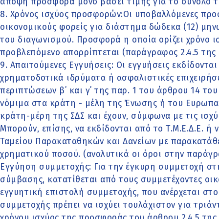
άποψη προσφορά μόνο βάσει τιμής για το σύνολο 
8. Χρόνος ισχύος προσφορών:Οι υποβαλλόμενες προ
οικονομικούς φορείς για διάστημα δώδεκα (12) μην
του διαγωνισμού. Προσφορά η οποία ορίζει χρόνο ι
προβλεπόμενο απορρίπτεται (παράγραφος 2.4.5 της 
9. Απαιτούμενες Εγγυήσεις: Οι εγγυήσεις εκδίδοντα
χρηματοδοτικά ιδρύματα ή ασφαλιστικές επιχειρήσε
περιπτώσεων β΄ και γ΄ της παρ. 1 του άρθρου 14 του 
νόμιμα στα κράτη - μέλη της Ένωσης ή του Ευρωπα
κράτη-μέρη της ΣΔΣ και έχουν, σύμφωνα με τις ισχύ
Μπορούν, επίσης, να εκδίδονται από το Τ.Μ.Ε.Δ.Ε. ή
Ταμείου Παρακαταθηκών και Δανείων με παρακατάθε
χρηματικού ποσού. (αναλυτικά οι όροι στην παράγρα
Εγγύηση συμμετοχής: Για την έγκυρη συμμετοχή στ
σύμβασης, κατατίθεται από τους συμμετέχοντες οικ
εγγυητική επιστολή συμμετοχής, που ανέρχεται στο
συμμετοχής πρέπει να ισχύει τουλάχιστον για τριάν
χρόνου ισχύος της προσφοράς του άρθρου 2.4.5 της