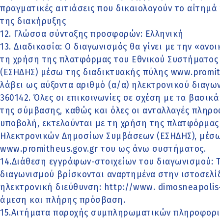
πραγματικές αιτιάσεις που δικαιολογούν το αίτημά
της διακήρυξης
12. Γλώσσα σύνταξης προσφορών: Ελληνική
13. Διαδικασία: Ο διαγωνισμός θα γίνει με την «αν
τη χρήση της πλατφόρμας του Εθνικού Συστήματο
(ΕΣΗΔΗΣ) μέσω της διαδικτυακής πύλης www.promith
λάβει ως αύξοντα αριθµό (α/α) ηλεκτρονικού διαγ
360142. Όλες οι επικοινωνίες σε σχέση με τα βασικ
της σύμβασης, καθώς και όλες οι ανταλλαγές πληρο
υποβολή, εκτελούνται με τη χρήση της πλατφόρμας
Ηλεκτρονικών Δημοσίων Συμβάσεων (ΕΣΗΔΗΣ), μέσω
www.promitheus.gov.gr του ως άνω συστήματος.
14.Διάθεση εγγράφων-στοιχείων του διαγωνισμού: 
διαγωνισμού βρίσκονται αναρτημένα στην ιστοσελί
ηλεκτρονική διεύθυνση: http://www. dimosneapolis-
άμεση και πλήρης πρόσβαση.
15.Αιτήματα παροχής συμπληρωματικών πληροφοριώ