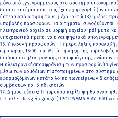
μόνο από εγγεγραμμένους στο σύστημα οικονομικού
διαπιστευτήρια που τους έχουν χορηγηθεί (όνομα 
ύστερα από αίτησή τους, μέχρι οκτώ (8) ημέρες πρ
υποβολής προσφορών. Τα αιτήματα, συνοδεύονται 
ηλεκτρονικό αρχείο σε μορφή αρχείου .pdf με το κ
υποχρεωτικά πρέπει να είναι ψηφιακά υπογεγραμμέ
16. Υποβολή προσφορών: Η ημέρα λήξης παραλαβής 
ώρα λήξης 15:00 μ.μ. Μετά τη λήξη της παραλαβής 
διαδικασία ηλεκτρονικής αποσφράγισης, ενώπιον τ
Η ηλεκτρονικήαποσφράγιση των προσφορώνθα γίνει σ
μέσω των αρμόδιων πιστοποιημένων στο σύστημα ο
εφαρμοζόμενων κατάτα λοιπά τωνκείμενων διατάξε
συμβάσεων και διαδικασιών.
17. Δημοσιεύσεις: Η παρούσα περίληψη θα αναρτηθε
http://et.diavgeia.gov.gr (ΠΡΟΓΡΑΜΜΑ ΔΙΑΥΓΕΙΑ) και