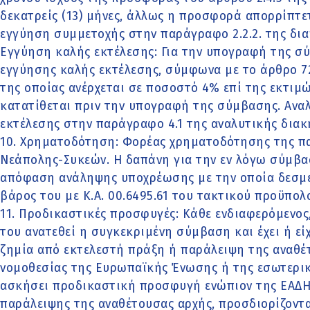
δεκατρείς (13) μήνες, άλλως η προσφορά απορρίπτετ
εγγύηση συμμετοχής στην παράγραφο 2.2.2. της δια
Εγγύηση καλής εκτέλεσης: Για την υπογραφή της σ
εγγύησης καλής εκτέλεσης, σύμφωνα με το άρθρο 72 
της οποίας ανέρχεται σε ποσοστό 4% επί της εκτιμ
κατατίθεται πριν την υπογραφή της σύμβασης. Αναλ
εκτέλεσης στην παράγραφο 4.1 της αναλυτικής διακ
10. Χρηματοδότηση: Φορέας χρηματοδότησης της π
Νεάπολης-Συκεών. Η δαπάνη για την εν λόγω σύμβαση
απόφαση ανάληψης υποχρέωσης με την οποία δεσμε
βάρος του με Κ.Α. 00.6495.61 του τακτικού προϋπολο
11. Προδικαστικές προσφυγές: Κάθε ενδιαφερόμενος,
του ανατεθεί η συγκεκριμένη σύμβαση και έχει ή είχ
ζημία από εκτελεστή πράξη ή παράλειψη της αναθ
νομοθεσίας της Ευρωπαϊκής Ένωσης ή της εσωτερική
ασκήσει προδικαστική προσφυγή ενώπιον της ΕΑΔΗ
παράλειψης της αναθέτουσας αρχής, προσδιορίζοντας