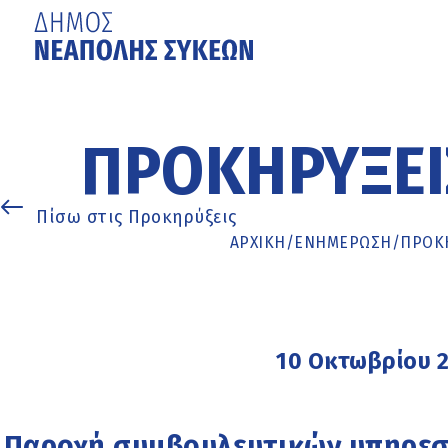
Μετάβαση
στο
κυρίως
ΠΡΟΚΗΡΎΞΕΙ
περιεχόμενο
Πίσω στις Προκηρύξεις
ΑΡΧΙΚΉ
/
ΕΝΗΜΈΡΩΣΗ
/
ΠΡΟΚΗ
10 Οκτωβρίου 
Παροχή συμβουλευτικών υπηρεσι