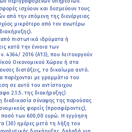
των περιγραφόμενων υπηρεσιών.
σφορές ισχύουν και δεσμεύουν τους
ών από την επόμενη της διενέργειας
σχύος μικρότερο από τον ανωτέρω
διακήρυξης).
ι από πιστωτικά ιδρύματα ή
ις κατά την έννοια των
ν. 4364/ 2016 (Α΄13), που λειτουργούν
ϊκού Οικονομικού Χώρου ή στα
ουσες διατάξεις, το δικαίωμα αυτό.
 να παρέχονται με γραμμάτιο του
ση σε αυτό του αντίστοιχου
φο 2.1.5. της διακήρυξης)
η διαδικασία σύναψης της παρούσας
ονομικούς φορείς (προσφέροντες),
 ποσό των 600,00 ευρώ. Η εγγύηση
τα (30) ημέρες μετά τη λήξη του
 αναλυτικής διακήρυξης, δηλαδή για