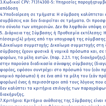
3.Κωδικοί CPV: 71314300-5: Υπηρεσίες παροχήςσυμβ
απόδοση
4.Υποδιαίρεση σε τμήματα: Η σύμβαση καλύπτεται 
συμβάσεις και δεν διαιρείται σε τμήματα. Οι προσφ
το σύνολο των υπηρεσιών. Δεν θα ληφθούν υπόψη ε
5. Διάρκεια της Σύμβασης ή Προθεσμία εκτέλεσης: Η
τέσσερις(4) μήνες από την υπογραφή της σύμβασης 
6.Δικαίωμα συμμετοχής: Δικαίωμα συμμετοχής στη 
σύμβασης έχουν φυσικά ή νομικά πρόσωπα και, σε
φορέων, τα μέλη αυτών. (παρ. 2.2.1. της διακήρυξης
στην παρούσα διαδικασία σύναψης σύμβασης (διαγ
φορέας, εφόσον συντρέχει στο πρόσωπό του (εάν π
νομικό πρόσωπο) ή σε ένα από τα μέλη του (εάν πρ
φορέων) ένας ή περισσότεροι από τους λόγους που 
δεν καλύπτει τα κριτήρια επιλογής των παραγράφων 2.2
διακήρυξης.
7.Κριτήριο: Κριτήριο ανάθεσης της Σύμβασης είναι