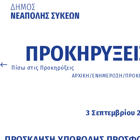
Μετάβαση
στο
κυρίως
ΠΡΟΚΗΡΎΞΕΙ
περιεχόμενο
Πίσω στις Προκηρύξεις
ΑΡΧΙΚΉ
/
ΕΝΗΜΈΡΩΣΗ
/
ΠΡΟΚΗ
3 Σεπτεμβρίου 
ΠΡΟΣΚΛΗΣΗ ΥΠΟΒΟΛΗΣ ΠΡΟΣΦΟ