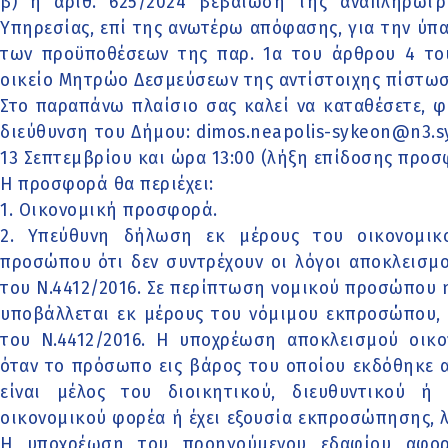
β) η αριθ. 625/2024 βεβαίωση της αναπληρώτρ
Υπηρεσίας, επί της ανωτέρω απόφασης, για την ύπ
των προϋποθέσεων της παρ. 1α του άρθρου 4 το
οικείο Μητρώο Δεσμεύσεων της αντίστοιχης πίστωσ
Στο παραπάνω πλαίσιο σας καλεί να καταθέσετε, 
διεύθυνση του Δήμου: dimos.neapolis-sykeon@n3.sy
13 Σεπτεμβρίου και ώρα 13:00 (λήξη επίδοσης προσ
Η προσφορά θα περιέχει:
1. Οικονομική προσφορά.
2. Υπεύθυνη δήλωση εκ μέρους του οικονομικ
προσώπου ότι δεν συντρέχουν οι λόγοι αποκλεισμ
του Ν.4412/2016. Σε περίπτωση νομικού προσώπου
υποβάλλεται εκ μέρους του νόμιμου εκπροσώπου, 
του Ν.4412/2016. Η υποχρέωση αποκλεισμού οικο
όταν το πρόσωπο εις βάρος του οποίου εκδόθηκε
είναι μέλος του διοικητικού, διευθυντικού 
οικονομικού φορέα ή έχει εξουσία εκπροσώπησης, 
Η υποχρέωση του προηγούμενου εδαφίου αφορά