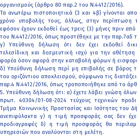
οργανισμούς (άρθρο 80 παρ.2 του Ν.4412/2016).
Τα ανωτέρω πιστοποιητικά (3 και 4β) γίνονται απ
χρόνο υποβολής τους, άλλως, στην περίπτωση π
εφόσον έχουν εκδοθεί έως τρεις (3) μήνες πριν από
του Ν.4412/2016, όπως προστέθηκε με την παρ.7αδ 
γ) Υπεύθυνη δήλωση ότι δεν έχει εκδοθεί δι
τελεσίδικη και δεσμευτική ισχύ για την αθέτησ
φορέα όσον αφορά στην καταβολή φόρων ή εισφορ
δ) Υπεύθυνη δήλωση περί μη επιβολής σε βάρος 
του οριζόντιου αποκλεισμού, σύμφωνα τις διατάξει
παρ.4 Ν.4412/2016, όπως τροποποιήθηκε από το άρθρ
5. Υπεύθυνη δήλωση ότι: α) έχετε λάβει γνώση όλω
πρωτ. 40304/01-08-2024 τεύχους τεχνικών προ
Τμήμα Κοινωνικής Προστασίας και Ισότητας του Δ
ανεπιφύλακτα γ) η τιμή προσφοράς σας δεν έχει
προδιαγραφές δ) η τιμή προσφοράς θα περιλαμ
υπηρεσιών που αναλύονται στη μελέτη.