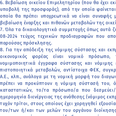
6. Βεβαίωση οικείου Επιμελητηρίου (που θα έχει εκ
υποβολή της προσφοράς), από την οποία φαίνεται
οποία θα πρέπει υποχρεωτικά να είναι συναφής 
βεβαίωση έναρξης και πιθανών μεταβολών της οικε
7. Όλα τα δικαιολογητικά συμμετοχής όπως αυτά ζη
08-2024 τεύχος τεχνικών προδιαγραφών που απ
παρούσας πρόσκλησης.
8. Για την απόδειξη της νόμιμης σύστασης και εκ
οικονομικός φορέας είναι νομικό πρόσωπο,
νομιμοποιητικά έγγραφα σύστασης και νόμιμης
πιστοποιητικά μεταβολών, αντίστοιχα ΦΕΚ, συγκ
Α.Ε., κλπ., ανάλογα με τη νομική μορφή του διαγ
πρέπει να προκύπτουν η νόμιμη σύστασή του, όλ
καταστατικών, το/τα πρόσωπο/α που δεσμεύει/
ημερομηνία διενέργειας της ανάθεσης (νόμιμος εκ
τυχόν τρίτοι, στους οποίους έχει χορηγηθεί εξουσ
του/των ή/και των μελών του οργάνου διοίκησης