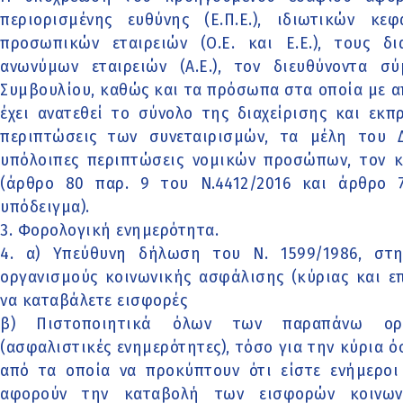
περιορισμένης ευθύνης (Ε.Π.Ε.), ιδιωτικών κεφα
προσωπικών εταιρειών (Ο.Ε. και Ε.Ε.), τους δι
ανωνύμων εταιρειών (Α.Ε.), τον διευθύνοντα σ
Συμβουλίου, καθώς και τα πρόσωπα στα οποία με 
έχει ανατεθεί το σύνολο της διαχείρισης και εκπ
περιπτώσεις των συνεταιρισμών, τα μέλη του Δ
υπόλοιπες περιπτώσεις νομικών προσώπων, τον 
(άρθρο 80 παρ. 9 του Ν.4412/2016 και άρθρο 73
υπόδειγμα).
3. Φορολογική ενημερότητα.
4. α) Υπεύθυνη δήλωση του Ν. 1599/1986, στ
οργανισμούς κοινωνικής ασφάλισης (κύριας και επ
να καταβάλετε εισφορές
β) Πιστοποιητικά όλων των παραπάνω οργ
(ασφαλιστικές ενημερότητες), τόσο για την κύρια ό
από τα οποία να προκύπτουν ότι είστε ενήμεροι
αφορούν την καταβολή των εισφορών κοινων