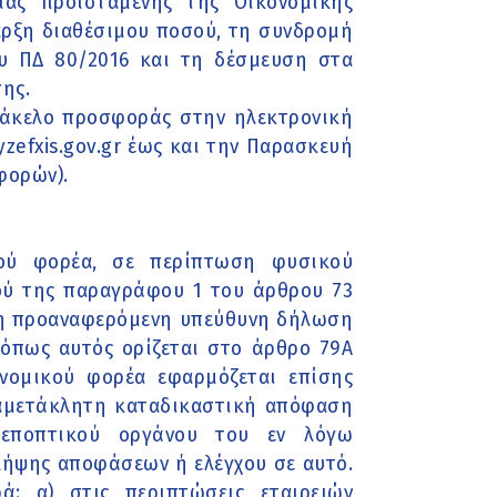
ιας προϊσταμένης της Οικονομικής
αρξη διαθέσιμου ποσού, τη συνδρομή
υ ΠΔ 80/2016 και τη δέσμευση στα
ης.
φάκελο προσφοράς στην ηλεκτρονική
zefxis.gov.gr έως και την Παρασκευή
φορών).
ού φορέα, σε περίπτωση φυσικού
ού της παραγράφου 1 του άρθρου 73
 η προαναφερόμενη υπεύθυνη δήλωση
όπως αυτός ορίζεται στο άρθρο 79Α
νομικού φορέα εφαρμόζεται επίσης
 αμετάκλητη καταδικαστική απόφαση
ή εποπτικού οργάνου του εν λόγω
λήψης αποφάσεων ή ελέγχου σε αυτό.
: α) στις περιπτώσεις εταιρειών