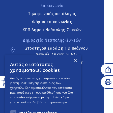
Επικοινωνία
Τηλεφωνικός κατάλογος
Φόρμα επικοινωνίας
ΚΕΠ Δήμου Νεάπολης-Συκεών
Δημαρχείο Νεάπολης-Συκεών
Στρατηγού Σαράφη 1 & Ιωάννου
Μιχαήλ, Συκιές, 56625
×
neapoli.sykies@ddt.gov.gr
Αυτός ο ιστότοπος
χρησιμοποιεί cookies
Ακολουθήστε
Αυτός ο ιστότοπος χρησιμοποιεί cookies
για τη βελτίωση της εμπειρίας των
χρηστών. Χρησιμοποιώντας τον ιστότοπό
μας, παρέχετε τη συγκατάθεσή σας για όλα
English Version
τα cookies σύμφωνα με την Πολιτική μας
για τα cookies.
Διαβάστε περισσότερα
An
project
Απολύτως απαραίτητα