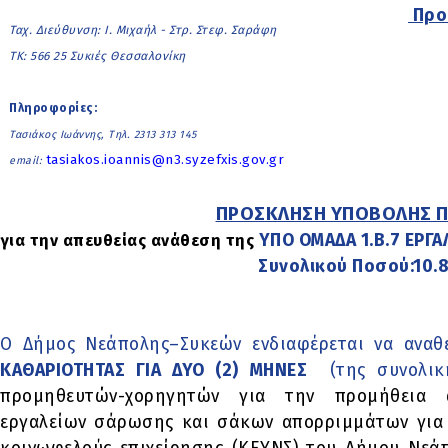
Προ
Ταχ. Διεύθυνση: Ι. Μιχαήλ - Στρ. Στεφ. Σαράφη
ΤΚ: 566 25 Συκιές Θεσσαλονίκη
Πληροφορίες:
Τασιάκος Ιωάννης, Τηλ. 2313 313 145
tasiakos.ioannis@n3.syzefxis.gov.gr
email:
ΠΡΟΣΚΛΗΣΗ ΥΠΟΒΟΛΗΣ 
ΥΠΟ ΟΜΑΔΑ 1.Β.7 ΕΡΓΑ
για την απευθείας ανάθεση της
Συνολικού Ποσού:10.
Ο Δήμος Νεάπολης–Συκεών ενδιαφέρεται να αναθ
ΚΑΘΑΡΙΟΤΗΤΑΣ ΓΙΑ ΔΥΟ (2) ΜΗΝΕΣ
(της συνολικ
προμηθευτών-χορηγητών για την προμήθεια 
εργαλείων σάρωσης και σάκων απορριμμάτων για 