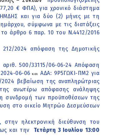
ολης – Συκεών’’
προϋπολογιζόμενης
077,20 € ΦΠΑ), για χρονικό διάστημα
ΜΔΗΣ και για δύο (2) μήνες με τη
ημάρχου, σύμφωνα με τις διατάξεις
 το άρθρο 6 παρ. 10 του Ν.4412/2016
θ. 212/2024 απόφαση της Δημοτικής
 αριθ. 500/33115/06-06-24 Απόφαση
2024-06-06
ΑΔΑ: 9Ρ5ΓΩΚΙ-ΠΜ2 για
και
/2024 βεβαίωση της αναπληρώτριας
ί της ανωτέρω απόφασης ανάληψης
τη συνδρομή των προϋποθέσεων της
μευση στο οικείο Μητρώο Δεσμεύσεων
, στην ηλεκτρονική διεύθυνση του
έως και την
Τετάρτη 3 Ιουλίου
13:00