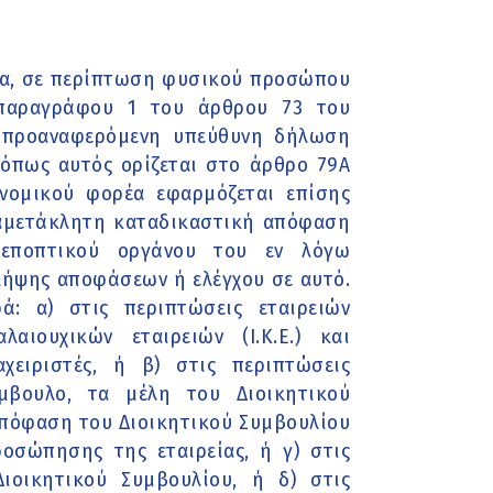
έα, σε περίπτωση φυσικού προσώπου
 παραγράφου 1 του άρθρου 73 του
η προαναφερόμενη υπεύθυνη δήλωση
όπως αυτός ορίζεται στο άρθρο 79Α
νομικού φορέα εφαρμόζεται επίσης
 αμετάκλητη καταδικαστική απόφαση
ή εποπτικού οργάνου του εν λόγω
λήψης αποφάσεων ή ελέγχου σε αυτό.
: α) στις περιπτώσεις εταιρειών
λαιουχικών εταιρειών (Ι.Κ.Ε.) και
αχειριστές, ή β) στις περιπτώσεις
ύμβουλο, τα μέλη του Διοικητικού
απόφαση του Διοικητικού Συμβουλίου
ροσώπησης της εταιρείας, ή γ) στις
ιοικητικού Συμβουλίου, ή δ) στις