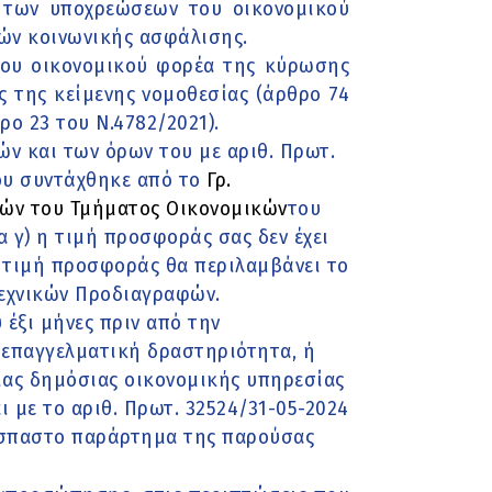
η των υποχρεώσεων του οικονομικού
ών κοινωνικής ασφάλισης.
του οικονομικού φορέα της κύρωσης
ς της κείμενης νομοθεσίας (άρθρο 74
ο 23 του Ν.4782/2021).
ών και των όρων του με αριθ. Πρωτ.
ου συντάχθηκε από το
Γρ.
ών του Τμήματος Οικονομικών
του
 γ) η τιμή προσφοράς σας δεν έχει
η τιμή προσφοράς θα περιλαμβάνει το
Τεχνικών Προδιαγραφών.
 έξι μήνες πριν από την
 επαγγελματική δραστηριότητα, ή
ίας δημόσιας οικονομικής υπηρεσίας
 με το αριθ. Πρωτ. 32524/31-05-2024
όσπαστο παράρτημα της παρούσας