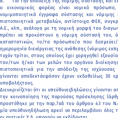
8.
Για την απόδειξη της νόμιμης σύστασης και 
ο οικονομικός φορέας είναι νομικό πρόσωπο,
νομιμοποιητικά έγγραφα σύστασης και νόμιμης
πιστοποιητικά μεταβολών, αντίστοιχα ΦΕΚ, συγκ
Α.Ε., κλπ., ανάλογα με τη νομική μορφή του διαγ
πρέπει να προκύπτουν η νόμιμη σύστασή του, όλ
καταστατικών, το/τα πρόσωπο/α που δεσμεύει/
ημερομηνία διενέργειας της ανάθεσης (νόμιμος εκ
τυχόν τρίτοι, στους οποίους έχει χορηγηθεί εξουσ
του/των ή/και των μελών του οργάνου διοίκησης
πιστοποιητικά για την απόδειξη της ισχύουσα
γίνονται αποδεκτάεφόσον έχουν εκδοθείέως 30 ε
υποβολήςτους.
Διευκρινίζεται ότι οι υπεύθυνεςδηλώσεις γίνονται 
την κοινοποίηση της παρούσας πρόσκλησης (άρθρ
προστέθηκε με την παρ.7αδ του άρθρου 43 του Ν.4
μία υπεύθυνηδήλωση αρκεί να περιλαμβάνει όλες τ
οι σχετικές Υ.Δ. μπορούν να εκδίδονται