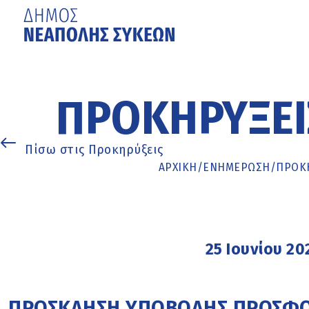
Μετάβαση
στο
κυρίως
ΠΡΟΚΗΡΎΞΕΙ
περιεχόμενο
Πίσω στις Προκηρύξεις
ΑΡΧΙΚΉ
/
ΕΝΗΜΈΡΩΣΗ
/
ΠΡΟΚΗ
25 Ιουνίου 20
ΠΡΟΣΚΛΗΣΗ ΥΠΟΒΟΛΗΣ ΠΡΟΣΦΟΡΑ