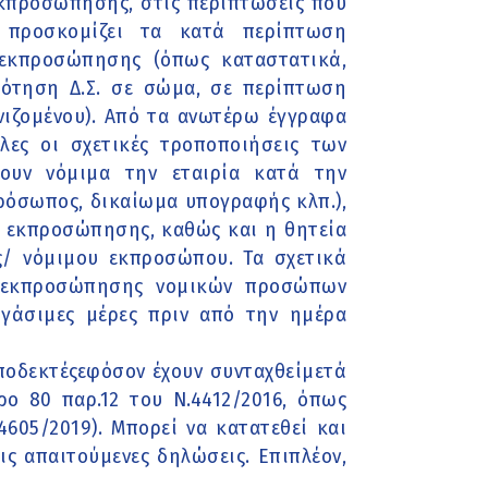
εκπροσώπησης, στις περιπτώσεις που
 προσκομίζει τα κατά περίπτωση
 εκπροσώπησης (όπως καταστατικά,
ρότηση Δ.Σ. σε σώμα, σε περίπτωση
ωνιζομένου). Από τα ανωτέρω έγγραφα
ες οι σχετικές τροποποιήσεις των
ουν νόμιμα την εταιρία κατά την
πρόσωπος, δικαίωμα υπογραφής κλπ.),
ία εκπροσώπησης, καθώς και η θητεία
/ νόμιμου εκπροσώπου. Τα σχετικά
ς εκπροσώπησης νομικών προσώπων
ργάσιμες μέρες πριν από την ημέρα
αποδεκτέςεφόσον έχουν συνταχθείμετά
ο 80 παρ.12 του Ν.4412/2016, όπως
605/2019). Μπορεί να κατατεθεί και
ις απαιτούμενες δηλώσεις. Επιπλέον,