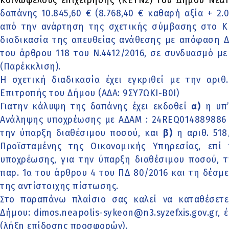
κοινωφελούς επιχείρησης (ΚΕΥΝΣ) του Δήμου Νεάπ
δαπάνης 10.845,60 € (8.768,40 € καθαρή αξία + 2.
από την ανάρτηση της σχετικής σύμβασης στο ΚΗ
διαδικασία της απευθείας ανάθεσης με απόφαση Δ
του άρθρου 118 του Ν.4412/2016, σε συνδυασμό με
(Παρέκκλιση).
Η σχετική διαδικασία έχει εγκριθεί με την αρι
Επιτροπής του Δήμου (ΑΔΑ: 9ΣΥ7ΩΚΙ-Β0Ι)
Γιατην κάλυψη της δαπάνης έχει εκδοθεί
α)
η υπ’
Ανάληψης υποχρέωσης με ΑΔΑΜ : 24REQ014889886 
την ύπαρξη διαθέσιμου ποσού, και
β)
η αριθ. 518
Προϊσταμένης της Οικονομικής Υπηρεσίας, επ
υποχρέωσης, για την ύπαρξη διαθέσιμου ποσού, 
παρ. 1α του άρθρου 4 του ΠΔ 80/2016 και τη δέσ
της αντίστοιχης πίστωσης.
Στο παραπάνω πλαίσιο σας καλεί να καταθέσετε
Δήμου:
dimos.neapolis-sykeon@n3.syzefxis.gov.gr
, 
(λήξη επίδοσης προσφορών).