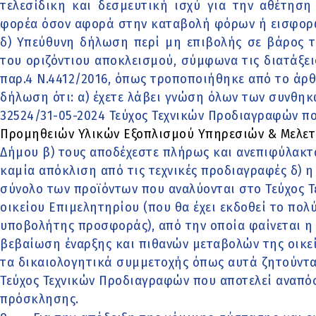
τελεσίδικη και δεσμευτική ισχύ για την αθέτησ
φορέα όσον αφορά στην καταβολή φόρων ή εισφορ
δ) Υπεύθυνη δήλωση περί μη επιβολής σε βάρος 
του οριζόντιου αποκλεισμού, σύμφωνα τις διατάξει
παρ.4 Ν.4412/2016, όπως τροποποιήθηκε από το άρθρ
δήλωση ότι: α) έχετε λάβει γνώση όλων των συνθηκ
32524/31-05-2024 Τεύχος Τεχνικών Προδιαγραφών π
Προμηθειών Υλικών Εξοπλισμού Υπηρεσιών & Μελετ
Δήμου β) τους αποδέχεστε πλήρως και ανεπιφύλακτα
καμία απόκλιση από τις τεχνικές προδιαγραφές δ) 
σύνολο των προϊόντων που αναλύονται στο Τεύχος 
οικείου Επιμελητηρίου (που θα έχει εκδοθεί το πολύ
υποβολήτης προσφοράς), από την οποία φαίνεται η
βεβαίωση έναρξης και πιθανών μεταβολών της οικε
τα δικαιολογητικά συμμετοχής όπως αυτά ζητούνται
Τεύχος Τεχνικών Προδιαγραφών που αποτελεί αναπ
πρόσκλησης.