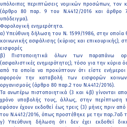
υπόλοιπες περιπτώσεις νομικών προσώπων, τον 
(άρθρο 80 παρ. 9 του Ν.4412/2016 και άρθρο 73
υπόδειγμα).
Φορολογική ενημερότητα.
α) Υπεύθυνη δήλωση του Ν. 1599/1986, στην οποία
κοινωνικής ασφάλισης (κύριας και επικουρικής), σ
εισφορές
β) Πιστοποιητικά όλων των παραπάνω οργ
(ασφαλιστικές ενημερότητες), τόσο για την κύρια ό
από τα οποία να προκύπτουν ότι είστε ενήμεροι
αφορούν την καταβολή των εισφορών κοινων
οργανισμούς (άρθρο 80 παρ.2 του Ν.4412/2016).
Τα ανωτέρω πιστοποιητικά (3 και 4β) γίνονται απ
χρόνο υποβολής τους, άλλως, στην περίπτωση π
εφόσον έχουν εκδοθεί έως τρεις (3) μήνες πριν από
του Ν.4412/2016, όπως προστέθηκε με την παρ.7αδ 
γ) Υπεύθυνη δήλωση ότι δεν έχει εκδοθεί δι