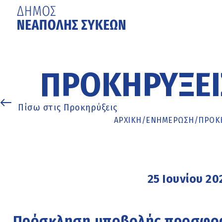
Μετάβαση
στο
κυρίως
ΠΡΟΚΗΡΎΞΕΙ
περιεχόμενο
Πίσω στις Προκηρύξεις
ΑΡΧΙΚΉ
/
ΕΝΗΜΈΡΩΣΗ
/
ΠΡΟΚΗ
25 Ιουνίου 20
Πρόσκληση υποβολής προσφορά