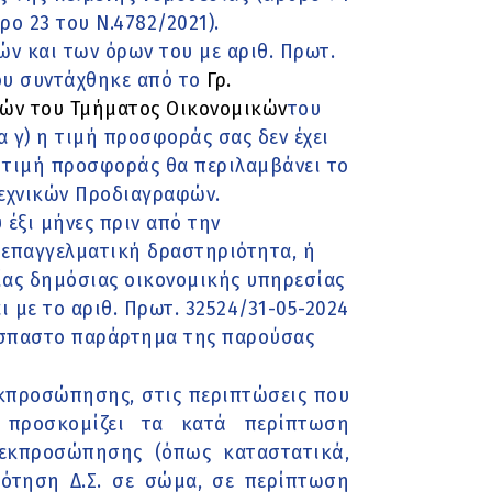
ο 23 του Ν.4782/2021).
ών και των όρων του με αριθ. Πρωτ.
ου συντάχθηκε από το
Γρ.
ών του Τμήματος Οικονομικών
του
 γ) η τιμή προσφοράς σας δεν έχει
η τιμή προσφοράς θα περιλαμβάνει το
Τεχνικών Προδιαγραφών.
 έξι μήνες πριν από την
 επαγγελματική δραστηριότητα, ή
ίας δημόσιας οικονομικής υπηρεσίας
 με το αριθ. Πρωτ. 32524/31-05-2024
όσπαστο παράρτημα της παρούσας
εκπροσώπησης, στις περιπτώσεις που
 προσκομίζει τα κατά περίπτωση
 εκπροσώπησης (όπως καταστατικά,
ρότηση Δ.Σ. σε σώμα, σε περίπτωση