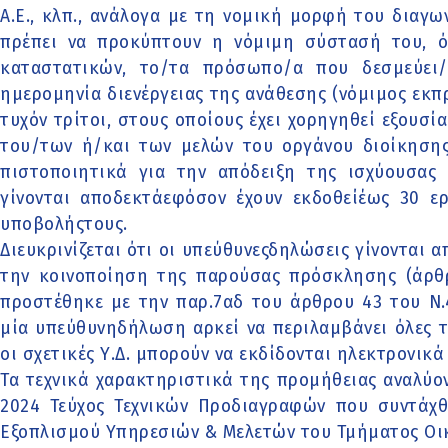
Α.Ε., κλπ., ανάλογα με τη νομική μορφή του διαγ
πρέπει να προκύπτουν η νόμιμη σύστασή του, όλ
καταστατικών, το/τα πρόσωπο/α που δεσμεύει/
ημερομηνία διενέργειας της ανάθεσης (νόμιμος εκ
τυχόν τρίτοι, στους οποίους έχει χορηγηθεί εξουσ
του/των ή/και των μελών του οργάνου διοίκησης
πιστοποιητικά για την απόδειξη της ισχύουσα
γίνονται αποδεκτάεφόσον έχουν εκδοθείέως 30 ε
υποβολήςτους.
Διευκρινίζεται ότι οι υπεύθυνεςδηλώσεις γίνονται 
την κοινοποίηση της παρούσας πρόσκλησης (άρθρ
προστέθηκε με την παρ.7αδ του άρθρου 43 του Ν.4
μία υπεύθυνηδήλωση αρκεί να περιλαμβάνει όλες τ
οι σχετικές Υ.Δ. μπορούν να εκδίδονται ηλεκτρονικ
Τα τεχνικά χαρακτηριστικά της προμήθειας αναλύον
2024 Τεύχος Τεχνικών Προδιαγραφών που συντάχθ
Εξοπλισμού Υπηρεσιών & Μελετών του Τμήματος Οι