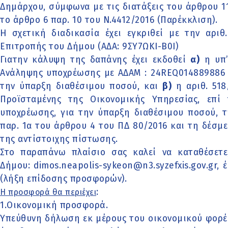
Δημάρχου, σύμφωνα με τις διατάξεις του άρθρου 1
το άρθρο 6 παρ. 10 του Ν.4412/2016 (Παρέκκλιση).
Η σχετική διαδικασία έχει εγκριθεί με την αρι
Επιτροπής του Δήμου (ΑΔΑ: 9ΣΥ7ΩΚΙ-Β0Ι)
Γιατην κάλυψη της δαπάνης έχει εκδοθεί
α)
η υπ’
Ανάληψης υποχρέωσης με ΑΔΑΜ : 24REQ014889886 
την ύπαρξη διαθέσιμου ποσού, και
β)
η αριθ. 518
Προϊσταμένης της Οικονομικής Υπηρεσίας, επ
υποχρέωσης, για την ύπαρξη διαθέσιμου ποσού, 
παρ. 1α του άρθρου 4 του ΠΔ 80/2016 και τη δέσ
της αντίστοιχης πίστωσης.
Στο παραπάνω πλαίσιο σας καλεί να καταθέσετε
Δήμου:
dimos.neapolis-sykeon@n3.syzefxis.gov.gr
, 
(λήξη επίδοσης προσφορών).
:
Η προσφορά θα περιέχει
1.Οικονομική προσφορά.
Υπεύθυνη δήλωση εκ μέρους του οικονομικού φορ