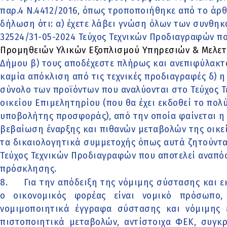
παρ.4 Ν.4412/2016, όπως τροποποιήθηκε από το άρθρ
δήλωση ότι: α) έχετε λάβει γνώση όλων των συνθηκ
32524/31-05-2024 Τεύχος Τεχνικών Προδιαγραφών π
Προμηθειών Υλικών Εξοπλισμού Υπηρεσιών & Μελετ
Δήμου β) τους αποδέχεστε πλήρως και ανεπιφύλακτα
καμία απόκλιση από τις τεχνικές προδιαγραφές δ) 
σύνολο των προϊόντων που αναλύονται στο Τεύχος 
οικείου Επιμελητηρίου (που θα έχει εκδοθεί το πολύ
υποβολήτης προσφοράς), από την οποία φαίνεται η
βεβαίωση έναρξης και πιθανών μεταβολών της οικε
τα δικαιολογητικά συμμετοχής όπως αυτά ζητούνται
Τεύχος Τεχνικών Προδιαγραφών που αποτελεί αναπ
πρόσκλησης.
8.
Για την απόδειξη της νόμιμης σύστασης και 
ο οικονομικός φορέας είναι νομικό πρόσωπο,
νομιμοποιητικά έγγραφα σύστασης και νόμιμης
πιστοποιητικά μεταβολών, αντίστοιχα ΦΕΚ, συγκ