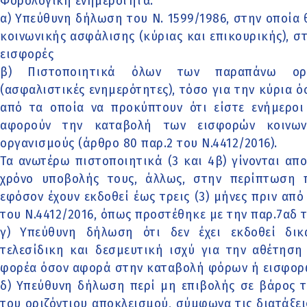
Φορολογική ενημερότητα.
α) Υπεύθυνη δήλωση του Ν. 1599/1986, στην οποία
κοινωνικής ασφάλισης (κύριας και επικουρικής), σ
εισφορές
β) Πιστοποιητικά όλων των παραπάνω οργ
(ασφαλιστικές ενημερότητες), τόσο για την κύρια ό
από τα οποία να προκύπτουν ότι είστε ενήμεροι
αφορούν την καταβολή των εισφορών κοινων
οργανισμούς (άρθρο 80 παρ.2 του Ν.4412/2016).
Τα ανωτέρω πιστοποιητικά (3 και 4β) γίνονται απ
χρόνο υποβολής τους, άλλως, στην περίπτωση π
εφόσον έχουν εκδοθεί έως τρεις (3) μήνες πριν από
του Ν.4412/2016, όπως προστέθηκε με την παρ.7αδ 
γ) Υπεύθυνη δήλωση ότι δεν έχει εκδοθεί δι
τελεσίδικη και δεσμευτική ισχύ για την αθέτησ
φορέα όσον αφορά στην καταβολή φόρων ή εισφορ
δ) Υπεύθυνη δήλωση περί μη επιβολής σε βάρος 
του οριζόντιου αποκλεισμού, σύμφωνα τις διατάξει