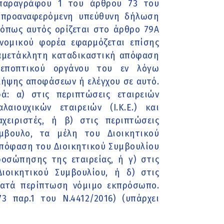
 παραγράφου 1 του άρθρου 73 του
η προαναφερόμενη υπεύθυνη δήλωση
όπως αυτός ορίζεται στο άρθρο 79Α
νομικού φορέα εφαρμόζεται επίσης
 αμετάκλητη καταδικαστική απόφαση
ή εποπτικού οργάνου του εν λόγω
λήψης αποφάσεων ή ελέγχου σε αυτό.
: α) στις περιπτώσεις εταιρειών
λαιουχικών εταιρειών (Ι.Κ.Ε.) και
αχειριστές, ή β) στις περιπτώσεις
ύμβουλο, τα μέλη του Διοικητικού
απόφαση του Διοικητικού Συμβουλίου
ροσώπησης της εταιρείας, ή γ) στις
ιοικητικού Συμβουλίου, ή δ) στις
κατά περίπτωση νόμιμο εκπρόσωπο.
 παρ.1 του Ν.4412/2016) (υπάρχει