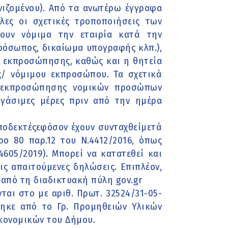
ωνιζομένου). Από τα ανωτέρω έγγραφα
ες οι σχετικές τροποποιήσεις των
ουν νόμιμα την εταιρία κατά την
πρόσωπος, δικαίωμα υπογραφής κλπ.),
ία εκπροσώπησης, καθώς και η θητεία
/ νόμιμου εκπροσώπου. Τα σχετικά
ς εκπροσώπησης νομικών προσώπων
ργάσιμες μέρες πριν από την ημέρα
αποδεκτέςεφόσον έχουν συνταχθείμετά
ο 80 παρ.12 του Ν.4412/2016, όπως
605/2019). Μπορεί να κατατεθεί και
ις απαιτούμενες δηλώσεις. Επιπλέον,
ά από τη διαδικτυακή πύλη gov.gr
ται στο με αριθ. Πρωτ. 32524/31-05-
ηκε από το Γρ. Προμηθειών Υλικών
κονομικών του Δήμου.