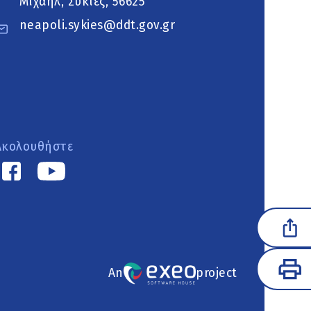
Μιχαήλ, Συκιές, 56625
neapoli.sykies@ddt.gov.gr
Ακολουθήστε
An
project