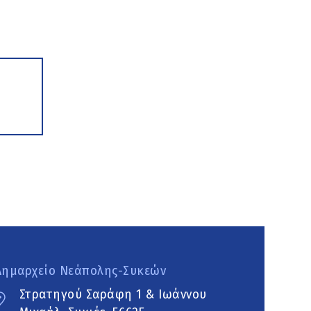
Δημαρχείο Νεάπολης-Συκεών
Στρατηγού Σαράφη 1 & Ιωάννου