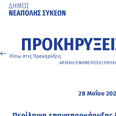
Μετάβαση
στο
κυρίως
ΠΡΟΚΗΡΎΞΕΙ
περιεχόμενο
Πίσω στις Προκηρύξεις
ΑΡΧΙΚΉ
/
ΕΝΗΜΈΡΩΣΗ
/
ΠΡΟΚΗ
28 Μαΐου 20
Περίληψη επαναπροκήρυξης 