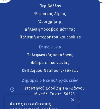
Περιβάλλον
Ψηφιακός Δήμος
Όροι χρήσης
Δήλωση προσβασιμότητας
Πολιτική απορρήτου και cookies
Επικοινωνία
Τηλεφωνικός κατάλογος
Φόρμα επικοινωνίας
ΚΕΠ Δήμου Νεάπολης-Συκεών
Δημαρχείο Νεάπολης-Συκεών
Στρατηγού Σαράφη 1 & Ιωάννου
Μιχαήλ, Συκιές, 56625
×
neapoli.sykies@ddt.gov.gr
Αυτός ο ιστότοπος