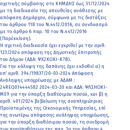
σχετικής σύμβασης στο ΚΗΜΔΗΣ έως 31/12/2024
με τη διαδικασία της απευθείας ανάθεσης με
απόφαση Δημάρχου, σύμφωνα με τις διατάξεις
του άρθρου 118 του Ν.4412/2016, σε συνδυασμό
με το άρθρο 6 παρ. 10 του Ν.4412/2016
(Παρέκκλιση).
Η σχετική διαδικασία έχει εγκριθεί με την αριθ.
123/2024 απόφαση της Δημοτικής Επιτροπής
του Δήμου (ΑΔΑ: ΨΧ2ΚΩΚΙ-Κ7Β).
Για την κάλυψη της δαπάνης έχει εκδοθεί α) η
υπ’ αριθ. 394/19837/20-03-2024 Απόφαση
Ανάληψης υποχρέωσης με ΑΔΑΜ :
24REQ014444582 2024-03-20 και ΑΔΑ: ΨΛΣΗΩΚΙ-
ΜΕ9 για την ύπαρξη διαθέσιμου ποσού, και β) η
αριθ. 401/2024 βεβαίωση της αναπληρώτριας
Προϊσταμένης της Οικονομικής Υπηρεσίας, επί
της ανωτέρω απόφασης ανάληψης υποχρέωσης,
για την ύπαρξη διαθέσιμου ποσού, τη συνδρομή
των προϋποθέσεων της παρ. 1α του άρθρου 4