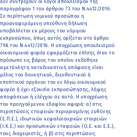
δεν συντρέχουν οι λόγοι αποκλεισμού της
παραγράφου 1 του άρθρου 73 του Ν.4412/2016.
Σε περίπτωση νομικού προσώπου η
προαναφερόμενη υπεύθυνη δήλωση
υποβάλλεται εκ μέρους του νόμιμου
εκπροσώπου, όπως αυτός ορίζεται στο άρθρο
79Α του Ν.4412/2016. Η υποχρέωση αποκλεισμού
οικονομικού φορέα εφαρμόζεται επίσης όταν το
πρόσωπο εις βάρος του οποίου εκδόθηκε
αμετάκλητη καταδικαστική απόφαση είναι
μέλος του διοικητικού, διευθυντικού ή
εποπτικού οργάνου του εν λόγω οικονομικού
φορέα ή έχει εξουσία εκπροσώπησης, λήψης
αποφάσεων ή ελέγχου σε αυτό. Η υποχρέωση
του προηγούμενου εδαφίου αφορά: α) στις
περιπτώσεις εταιρειών περιορισμένης ευθύνης
(Ε.Π.Ε.), ιδιωτικών κεφαλαιουχικών εταιρειών
(Ι.Κ.Ε.) και προσωπικών εταιρειών (Ο.Ε. και Ε.Ε.),
τους διαχειριστές, ή β) στις περιπτώσεις